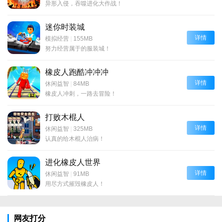
异形入侵，吞噬进化大作战！
迷你时装城
详情
模拟经营
|
155MB
努力经营属于的服装城！
橡皮人跑酷冲冲冲
详情
休闲益智
|
84MB
橡皮人冲刺，一路去冒险！
打败木棍人
详情
休闲益智
|
325MB
认真的给木棍人治病！
进化橡皮人世界
详情
休闲益智
|
91MB
用尽方式摧毁橡皮人！
网友打分