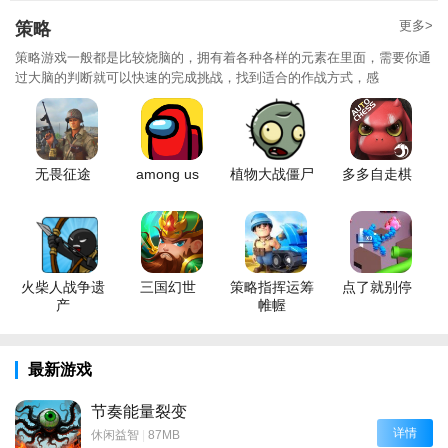
更多>
策略
策略游戏一般都是比较烧脑的，拥有着各种各样的元素在里面，需要你通
过大脑的判断就可以快速的完成挑战，找到适合的作战方式，感
无畏征途
among us
植物大战僵尸
多多自走棋
火柴人战争遗
三国幻世
策略指挥运筹
点了就别停
产
帷幄
最新游戏
节奏能量裂变
详情
休闲益智
|
87MB