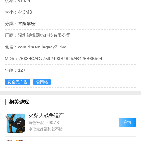
版本：
v1.0.4
大小：
443MB
分类：
冒险解密
厂商：
深圳锐娥网络科技有限公司
包名：
com.dream.legacy2.vivo
MD5：
76884CAD77592493B4825AB426B6B504
年龄：
12+
安全无广告
需网络
相关游戏
火柴人战争遗产
详情
角色扮演
|
490MB
争取最好福利就不错