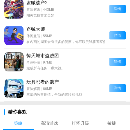
盗贼遗产2
详情
冒险解密
|
443MB
闯关竞技非常美妙
盗贼大师
详情
休闲益智
|
55MB
在名画的周围会有很多的警察，你可以尝试将警察们引开
惊天城市盗贼团
详情
角色扮演
|
97MB
完成所有任务，赚大钱。
玩具忍者的遗产
详情
冒险解密
|
66MB
丰富的故事剧情，全新的冒险和挑战
猜你喜欢
策略
高清游戏
打怪升级
敏捷