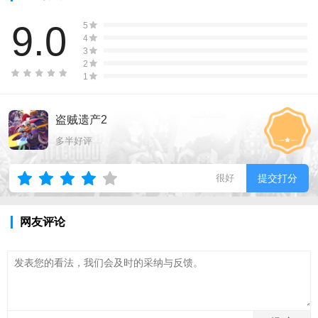
9.0
5
4
3
2
1
盗贼遗产2
多半好评
很好
提交打分
网友评论