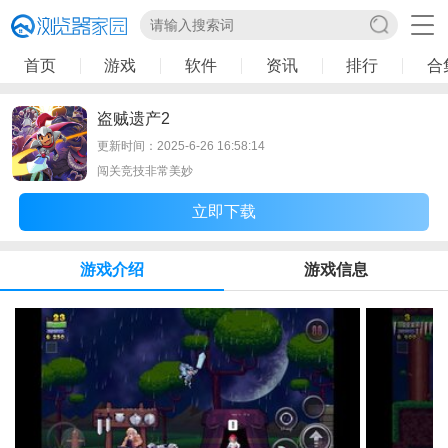
首页
游戏
软件
资讯
排行
合
盗贼遗产2
更新时间：2025-6-26 16:58:14
闯关竞技非常美妙
立即下载
游戏介绍
游戏信息