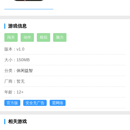
游戏信息
闯关
动作
模拟
脑力
版本：
v1.0
大小：
150MB
分类：
休闲益智
厂商：
暂无
年龄：
12+
官方版
安全无广告
需网络
相关游戏