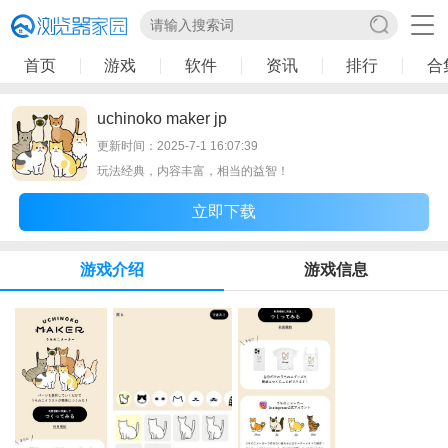
首页
游戏
软件
资讯
排行
合
uchinoko maker jp
更新时间：2025-7-1 16:07:39
玩法经典，内容丰富，相当的益智！
立即下载
游戏介绍
游戏信息