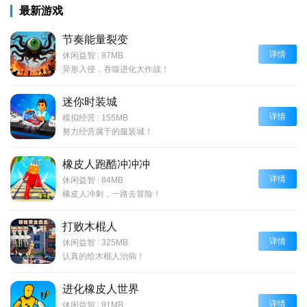
最新游戏
节奏能量裂变
详情
休闲益智
|
87MB
异形入侵，吞噬进化大作战！
迷你时装城
详情
模拟经营
|
155MB
努力经营属于的服装城！
橡皮人跑酷冲冲冲
详情
休闲益智
|
84MB
橡皮人冲刺，一路去冒险！
打败木棍人
详情
休闲益智
|
325MB
认真的给木棍人治病！
进化橡皮人世界
详情
休闲益智
|
91MB