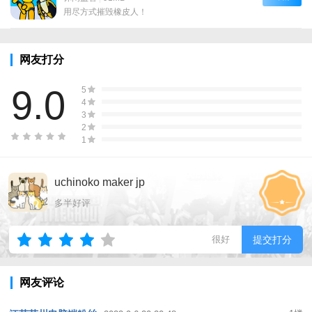
用尽方式摧毁橡皮人！
网友打分
9.0
5
4
3
2
1
uchinoko maker jp
多半好评
很好
提交打分
网友评论