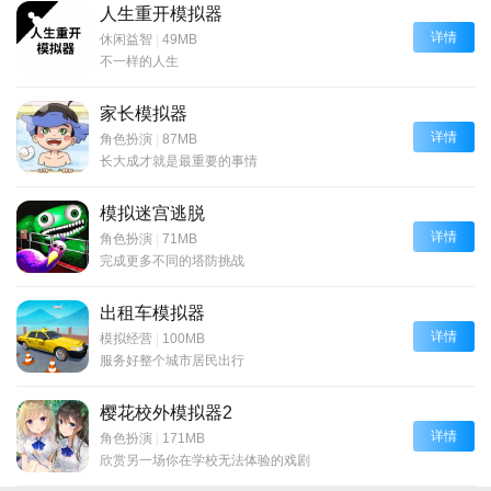
人生重开模拟器
详情
休闲益智
|
49MB
不一样的人生
家长模拟器
详情
角色扮演
|
87MB
长大成才就是最重要的事情
模拟迷宫逃脱
详情
角色扮演
|
71MB
完成更多不同的塔防挑战
出租车模拟器
详情
模拟经营
|
100MB
服务好整个城市居民出行
樱花校外模拟器2
详情
角色扮演
|
171MB
欣赏另一场你在学校无法体验的戏剧