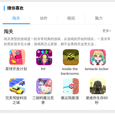
猜你喜欢
闯关
动作
模拟
脑力
更多>
闯关
闯关类型的游戏是一款非常经典的游戏，从游戏的开始到现在，一直非常
的受欢迎并且火爆，游戏再怎么更新，都不会离闯关这类太远，
星球开发计划
fnf
inside the
tentacle locker
backrooms
完美驾驶科技
三丽鸥魔法竞
搬运我最溜
避难所生存60
之城
赛
秒