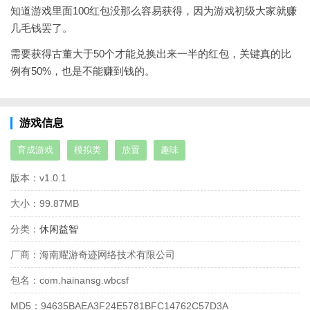
知道游戏里面100红包没那么容易获得，因为游戏初级大家就赚
几毛钱罢了。
需要获得古董大于50个才能兑换出来一半的红包，关键真的比
例有50%，也是不能赚到钱的。
游戏信息
育成游戏
模拟类
放置
趣味
版本：
v1.0.1
大小：
99.87MB
分类：
休闲益智
厂商：
海南耀游奇迹网络技术有限公司
包名：
com.hainansg.wbcsf
MD5：
94635BAEA3F24E5781BFC14762C57D3A