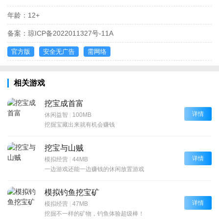
年龄：
12+
备案：
琼ICP备2022011327号-11A
官方版
安全无广告
需网络
相关游戏
挖宝成首富
详情
休闲益智
|
100MB
挖掘宝藏出来就有机会赚钱
挖宝与山贼
详情
模拟经营
|
44MB
一边游戏还能一边赚钱的休闲放置游戏
模拟钓鱼挖宝矿
详情
模拟经营
|
47MB
挖掘不一样的矿物，钓鱼体验超级棒！