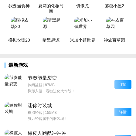
我要当食神
夏莉的化妆时
饥饿龙
落樱小屋2
间
模拟农场20
暗黑起源
米加小镇世界
神农百草园
最新游戏
节奏能量裂变
详情
休闲益智
|
87MB
异形入侵，吞噬进化大作战！
迷你时装城
详情
模拟经营
|
155MB
努力经营属于的服装城！
橡皮人跑酷冲冲冲