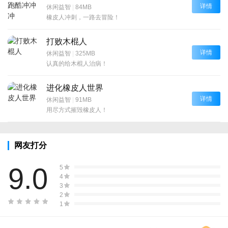
详情
休闲益智
|
84MB
橡皮人冲刺，一路去冒险！
打败木棍人
详情
休闲益智
|
325MB
认真的给木棍人治病！
进化橡皮人世界
详情
休闲益智
|
91MB
用尽方式摧毁橡皮人！
网友打分
9.0
5
4
3
2
1