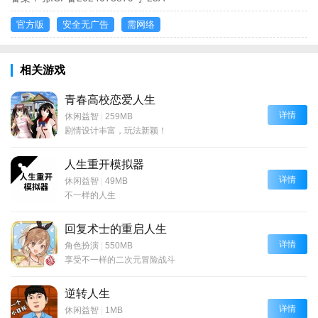
官方版
安全无广告
需网络
相关游戏
青春高校恋爱人生
详情
休闲益智
|
259MB
剧情设计丰富，玩法新颖！
人生重开模拟器
详情
休闲益智
|
49MB
不一样的人生
回复术士的重启人生
详情
角色扮演
|
550MB
享受不一样的二次元冒险战斗
逆转人生
详情
休闲益智
|
1MB