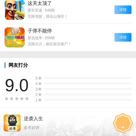
这关太顶了
详情
赛车竞速
|
64MB
无限驾驶，撞击山海经！
子弹不能停
详情
射击战争
|
55MB
无限火力，疯狂射击僵尸！
网友打分
9.0
5
4
3
2
1
逆袭人生
多半好评