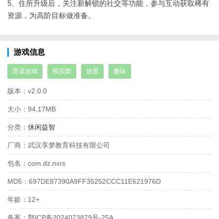
5、住所升级后，关注新解锁的社交等功能，参与互动获取稀有
资源，为高阶目标做准备。
游戏信息
育成游戏
模拟类
放置
趣味
版本：
v2.0.0
大小：
94.17MB
分类：
休闲益智
厂商：
武汉享梦教育科技有限公司
包名：
com.dz.nxrs
MD5：
697DE87390A9FF35252CCC11E621976D
年龄：
12+
备案：
鄂ICP备2024073879号-25A