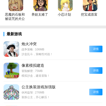
恶魔的石板和
养娃太难了
小忍计划
挖宝成首富
被诅咒的犬公
主
最新游戏
炮火冲突
详情
战争策略
|
106MB
沙盒乱斗，策略性对战！
像素模拟建造
详情
冒险解密
|
75MB
模拟沙盒，建造冒险！
公主换装游戏加强版
详情
休闲益智
|
276MB
装扮公主，开心解压！