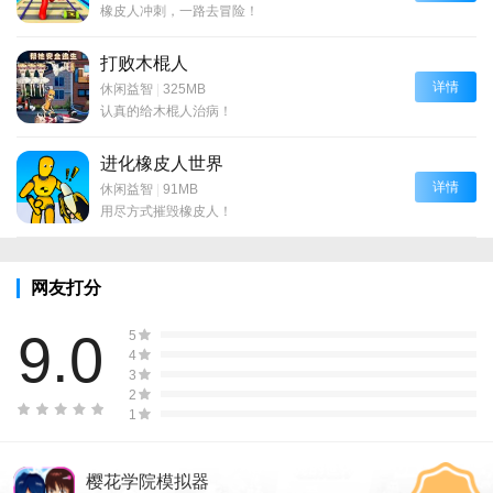
橡皮人冲刺，一路去冒险！
打败木棍人
详情
休闲益智
|
325MB
认真的给木棍人治病！
进化橡皮人世界
详情
休闲益智
|
91MB
用尽方式摧毁橡皮人！
网友打分
9.0
5
4
3
2
1
樱花学院模拟器