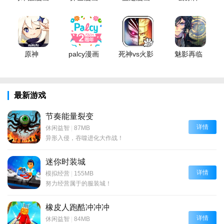
原神
palcy漫画
死神vs火影
魅影再临
最新游戏
节奏能量裂变
详情
休闲益智
|
87MB
异形入侵，吞噬进化大作战！
迷你时装城
详情
模拟经营
|
155MB
努力经营属于的服装城！
橡皮人跑酷冲冲冲
详情
休闲益智
|
84MB