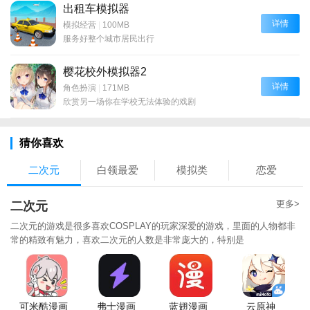
出租车模拟器
详情
模拟经营
|
100MB
服务好整个城市居民出行
樱花校外模拟器2
详情
角色扮演
|
171MB
欣赏另一场你在学校无法体验的戏剧
猜你喜欢
二次元
白领最爱
模拟类
恋爱
更多>
二次元
二次元的游戏是很多喜欢COSPLAY的玩家深爱的游戏，里面的人物都非
常的精致有魅力，喜欢二次元的人数是非常庞大的，特别是
可米酷漫画
弗士漫画
蓝翅漫画
云原神