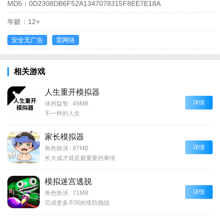
MD5：
0D2308DB6F52A1347078315F8EE7E18A
年龄：
12+
安全无广告
需网络
相关游戏
人生重开模拟器
详情
休闲益智
|
49MB
不一样的人生
家长模拟器
详情
角色扮演
|
87MB
长大成才就是最重要的事情
模拟迷宫逃脱
详情
角色扮演
|
71MB
完成更多不同的塔防挑战