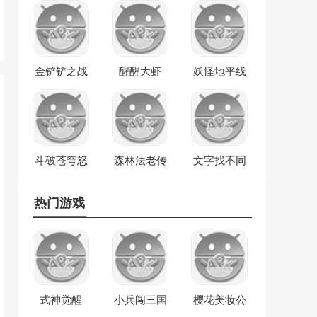
金铲铲之战
醒醒大虾
妖怪地平线
斗破苍穹怒
森林法老传
文字找不同
火云岚
奇
热门游戏
式神觉醒
小兵闯三国
樱花美妆公
主