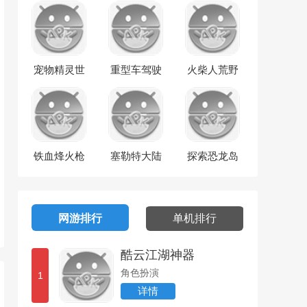
宠物精灵世
重型车驾驶
火柴人荒野
界
逃亡
铁血烽火枪
塞勒特大陆
探索恐龙岛
战纪元
网游排行
单机排行
酷云江湖神器
角色扮演
1
详情