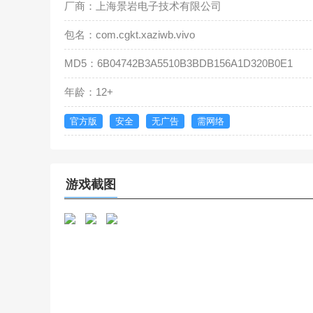
厂商：上海景岩电子技术有限公司
包名：com.cgkt.xaziwb.vivo
MD5：6B04742B3A5510B3BDB156A1D320B0E1
年龄：12+
官方版
安全
无广告
需网络
游戏截图