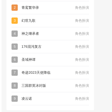
2
青鸾繁华录
角色扮演
3
幻世九歌
角色扮演
4
神之继承者
角色扮演
5
176混沌复古
角色扮演
6
圣域神谭
角色扮演
7
奇迹2023天使降临
角色扮演
8
三国群英冰封版
角色扮演
9
凌云诺
角色扮演