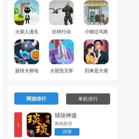
火柴人逃生
比特行动
小猫过马路
大师
旋转大师地
火箭毁灭奔
归来是大佬
牢
跑
网游排行
单机排行
琰琰神途
角色扮演
1
详情