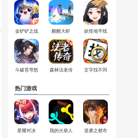
金铲铲之战
醒醒大虾
妖怪地平线
斗破苍穹怒
森林法老传
文字找不同
火云岚
奇
热门游戏
星耀对决
我的火柴人
逆袭之都市
对决世界
修仙