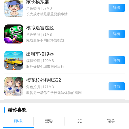
家长模拟器
详情
角色扮演
|
87MB
长大成才就是最重要的事情
模拟迷宫逃脱
详情
角色扮演
|
71MB
完成更多不同的塔防挑战
出租车模拟器
详情
模拟经营
|
100MB
服务好整个城市居民出行
樱花校外模拟器2
详情
角色扮演
|
171MB
欣赏另一场你在学校无法体验的戏剧
猜你喜欢
模拟
驾驶
3D
闯关