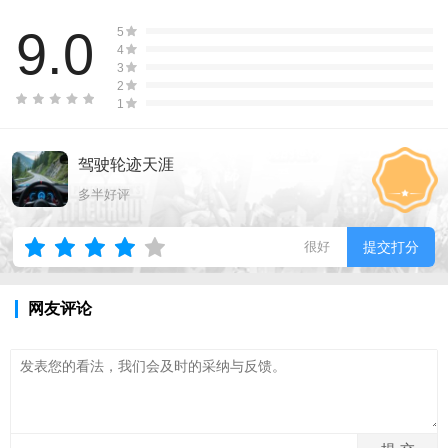
9.0
5
4
3
2
1
驾驶轮迹天涯
多半好评
很好
提交打分
网友评论