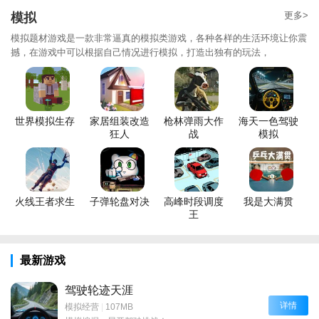
更多>
模拟
模拟题材游戏是一款非常逼真的模拟类游戏，各种各样的生活环境让你震
撼，在游戏中可以根据自己情况进行模拟，打造出独有的玩法，
世界模拟生存
家居组装改造
枪林弹雨大作
海天一色驾驶
狂人
战
模拟
火线王者求生
子弹轮盘对决
高峰时段调度
我是大满贯
王
最新游戏
驾驶轮迹天涯
详情
模拟经营
|
107MB