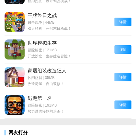
模拟挖掘，展开驾驶挑战！
王牌终日之战
详情
射击战争
|
44MB
双人联机，开启末日枪战！
世界模拟生存
详情
冒险解密
|
121MB
开放沙盒，生存建造冒险！
家居组装改造狂人
详情
休闲益智
|
35MB
改造房屋，自由装修！
逃跑第一名
详情
冒险解密
|
191MB
努力逃离怪物的追杀！
网友打分