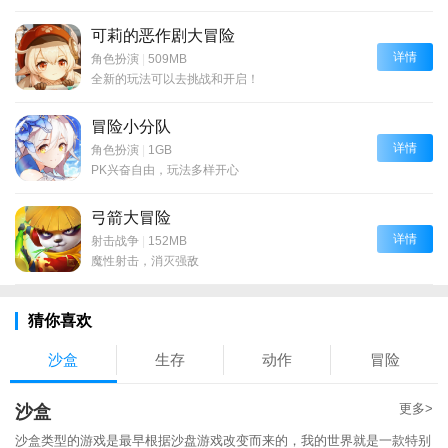
可莉的恶作剧大冒险
详情
角色扮演
|
509MB
全新的玩法可以去挑战和开启！
冒险小分队
详情
角色扮演
|
1GB
PK兴奋自由，玩法多样开心
弓箭大冒险
详情
射击战争
|
152MB
魔性射击，消灭强敌
猜你喜欢
沙盒
生存
动作
冒险
更多>
沙盒
沙盒类型的游戏是最早根据沙盘游戏改变而来的，我的世界就是一款特别