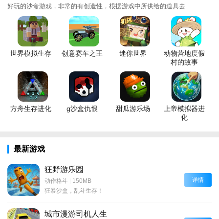
好玩的沙盒游戏，非常的有创造性，根据游戏中所供给的道具去
世界模拟生存
创意赛车之王
迷你世界
动物营地度假
村的故事
方舟生存进化
g沙盒仇恨
甜瓜游乐场
上帝模拟器进
化
最新游戏
狂野游乐园
详情
动作格斗
|
150MB
狂暴沙盒，乱斗生存！
城市漫游司机人生