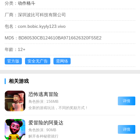
分类：
动作格斗
厂商：
深圳波比可科技有限公司
包名：
com.bobic.kyyly123.vivo
MD5：
BD80530CB124610BA9716626320F55E2
年龄：
12+
官方版
安全无广告
需网络
相关游戏
恐怖逃离冒险
详情
角色扮演
|
156MB
全新的游戏玩法，不同的奖励方式！
爱冒险的阿曼达
详情
角色扮演
|
90MB
解开各种秘密就行