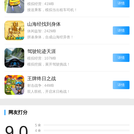
详情
模拟经营
|
41MB
接送乘客，模拟当出租车司机！
山海经找到身体
详情
休闲益智
|
242MB
拼凑身体，合成山海经异兽！
驾驶轮迹天涯
详情
模拟经营
|
107MB
模拟挖掘，展开驾驶挑战！
王牌终日之战
详情
射击战争
|
44MB
双人联机，开启末日枪战！
网友打分
9.0
5
4