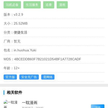
玩机必备
生活服务
追番
漫画
版本：
v3.2.9
大小：
25.52MB
分类：
便捷生活
厂商：
暂无
包名：
in.huohua.Yuki
MD5：
4BCEDDB60F7B21021D54BF1A7728CADF
年龄：
12+
官方版
安全无广告
需网络
相关软件
一耽漫画
详情