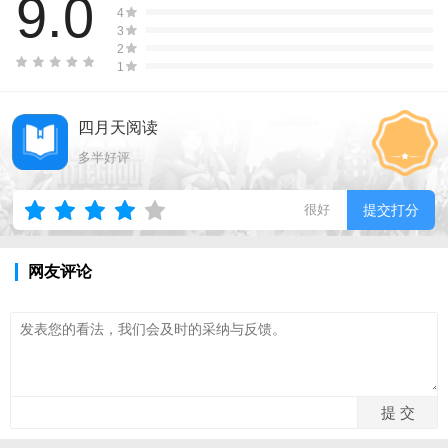
9.0
4
3
2
1
四月天阅读
多半好评
很好
提交打分
网友评论