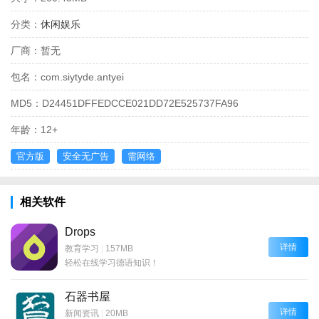
分类：
休闲娱乐
厂商：
暂无
包名：
com.siytyde.antyei
MD5：
D24451DFFEDCCE021DD72E525737FA96
年龄：
12+
官方版
安全无广告
需网络
相关软件
Drops
详情
教育学习
|
157MB
轻松在线学习德语知识！
石器书屋
详情
新闻资讯
|
20MB