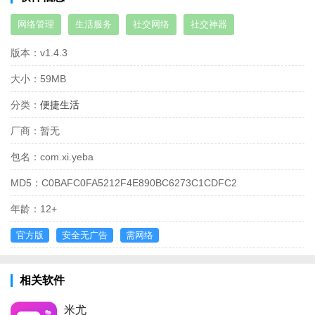
网络管理
生活服务
社交网络
社交神器
版本：
v1.4.3
大小：
59MB
分类：
便捷生活
厂商：
暂无
包名：
com.xi.yeba
MD5：
C0BAFC0FA5212F4E890BC6273C1CDFC2
年龄：
12+
官方版
安全无广告
需网络
相关软件
米尤