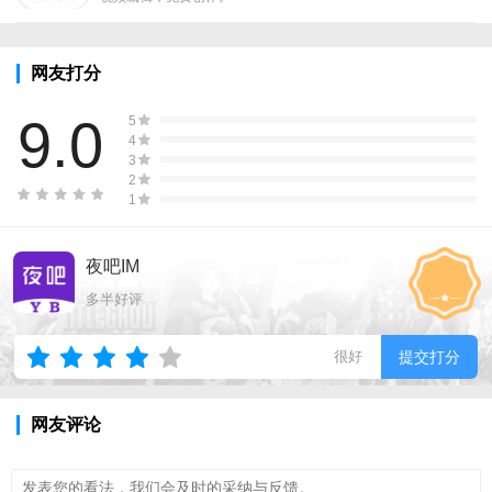
网友打分
9.0
5
4
3
2
1
夜吧IM
多半好评
很好
提交打分
网友评论