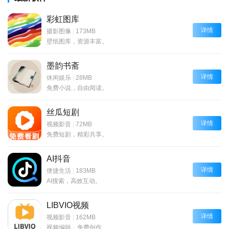
彩虹图库
详情
摄影图像
|
173MB
壁纸图库，资源丰富。
墨韵书斋
详情
休闲娱乐
|
28MB
免费小说，自由阅读。
丝瓜短剧
详情
视频影音
|
72MB
免费短剧，精彩共享。
AI抖音
详情
便捷生活
|
183MB
AI搜索，高效互动。
LIBVIO视频
详情
视频影音
|
162MB
视频编辑，免费创作。