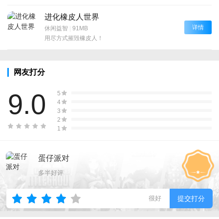
进化橡皮人世界
详情
休闲益智
|
91MB
用尽方式摧毁橡皮人！
网友打分
9.0
5
4
3
2
1
蛋仔派对
多半好评
很好
提交打分