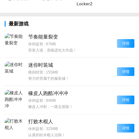
Locker2
最新游戏
节奏能量裂变
详情
休闲益智
|
87MB
异形入侵，吞噬进化大作战！
迷你时装城
详情
模拟经营
|
155MB
努力经营属于的服装城！
橡皮人跑酷冲冲冲
详情
休闲益智
|
84MB
橡皮人冲刺，一路去冒险！
打败木棍人
详情
休闲益智
|
325MB
认真的给木棍人治病！