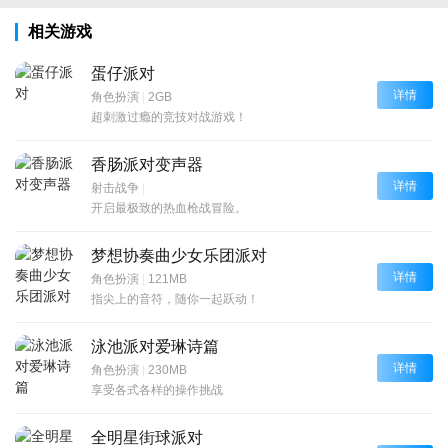
相关游戏
蛋仔派对
详情
角色扮演
|
2GB
超刺激过瘾的竞技对战游戏！
香肠派对变声器
详情
射击战争
|
开启最极致的热血枪战冒险。
梦想协奏曲少女乐团派对
详情
角色扮演
|
121MB
指尖上的音符，随你一起跃动！
泳池派对爱琳诗篇
详情
角色扮演
|
230MB
享受各式各样的操作挑战
全明星街球派对