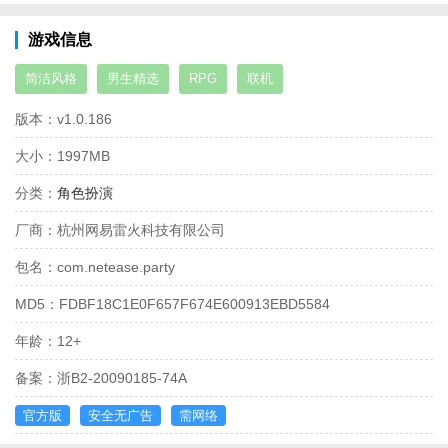
游戏信息
简洁风格
男生精选
RPG
联机
版本：
v1.0.186
大小：
1997MB
分类：
角色扮演
厂商：
杭州网易雷火科技有限公司
包名：
com.netease.party
MD5：
FDBF18C1E0F657F674E600913EBD5584
年龄：
12+
备案：
浙B2-20090185-74A
官方版
安全无广告
需网络