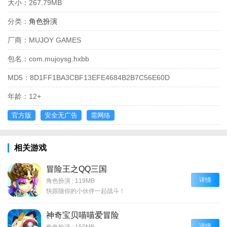
大小：
267.79MB
分类：
角色扮演
厂商：
MUJOY GAMES
包名：
com.mujoysg.hxbb
MD5：
8D1FF1BA3CBF13EFE4684B2B7C56E60D
年龄：
12+
官方版
安全无广告
需网络
相关游戏
冒险王之QQ三国
详情
角色扮演
|
119MB
快跟随你的小伙伴一起战斗！
神奇宝贝喵喵爱冒险
详情
角色扮演
|
150MB