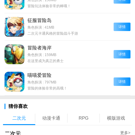
冒险玩法体验非常的棒哦！
征服冒险岛
详情
角色扮演
|
41MB
二次元卡通风格的冒险战斗手游
冒险者海岸
详情
角色扮演
|
159MB
在这里成为真正的勇士
喵喵爱冒险
详情
角色扮演
|
797MB
冒险的体验非常的高哦！
猜你喜欢
二次元
动漫卡通
RPG
横版游戏
更多>
二次元