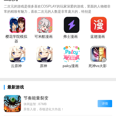
二次元的游戏是很多喜欢COSPLAY的玩家深爱的游戏，里面的人物都非
常的精致有魅力，喜欢二次元的人数是非常庞大的，特别是
樱花学院模拟
可米酷漫画
弗士漫画
蓝翅漫画
器
云原神
原神
palcy漫画
死神vs火影
最新游戏
节奏能量裂变
详情
休闲益智
|
87MB
异形入侵，吞噬进化大作战！