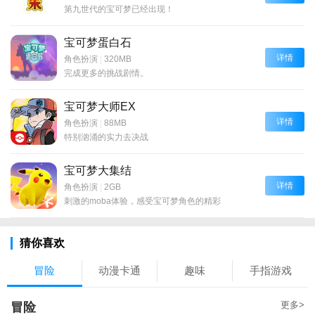
第九世代的宝可梦已经出现！
宝可梦蛋白石
详情
角色扮演
|
320MB
完成更多的挑战剧情。
宝可梦大师EX
详情
角色扮演
|
88MB
特别汹涌的实力去决战
宝可梦大集结
详情
角色扮演
|
2GB
刺激的moba体验，感受宝可梦角色的精彩
猜你喜欢
冒险
动漫卡通
趣味
手指游戏
更多>
冒险