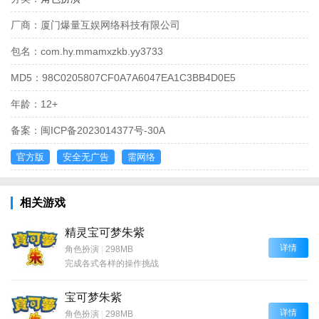
厂商：
厦门爆量互娱网络科技有限公司
包名：
com.hy.mmamxzkb.yy3733
MD5：
98C0205807CF0A7A6047EA1C3BB4D0E5
年龄：
12+
备案：
闽ICP备2023014377号-30A
官方版
安全无广告
需网络
相关游戏
精灵宝可梦朱紫
详情
角色扮演
|
298MB
完成各式各样的操作挑战
宝可梦朱紫
详情
角色扮演
|
298MB