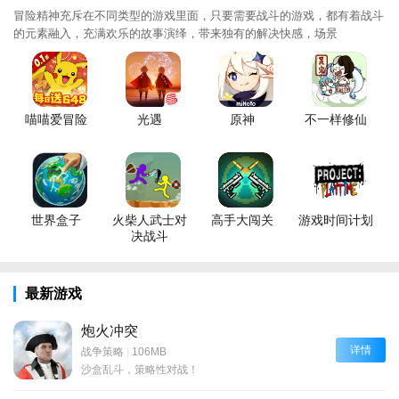
冒险精神充斥在不同类型的游戏里面，只要需要战斗的游戏，都有着战斗
的元素融入，充满欢乐的故事演绎，带来独有的解决快感，场景
喵喵爱冒险
光遇
原神
不一样修仙
世界盒子
火柴人武士对
高手大闯关
游戏时间计划
决战斗
最新游戏
炮火冲突
详情
战争策略
|
106MB
沙盒乱斗，策略性对战！