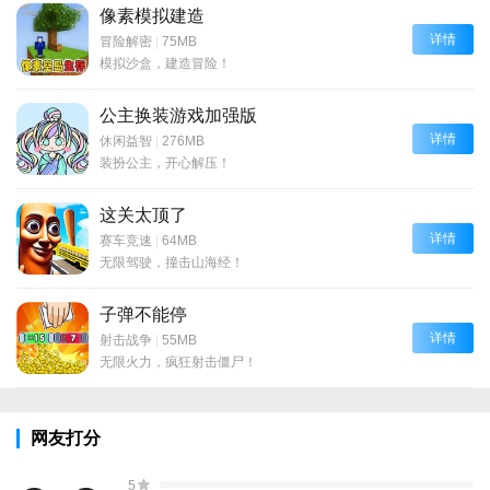
像素模拟建造
详情
冒险解密
|
75MB
模拟沙盒，建造冒险！
公主换装游戏加强版
详情
休闲益智
|
276MB
装扮公主，开心解压！
这关太顶了
详情
赛车竞速
|
64MB
无限驾驶，撞击山海经！
子弹不能停
详情
射击战争
|
55MB
无限火力，疯狂射击僵尸！
网友打分
5