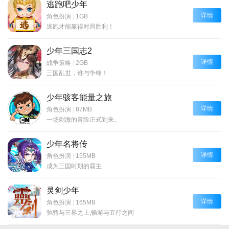
逃跑吧少年
详情
角色扮演
|
1GB
逃跑才能赢得对局胜利！
少年三国志2
详情
战争策略
|
2GB
三国乱世，谁与争锋！
少年骇客能量之旅
详情
角色扮演
|
87MB
一场刺激的冒险正式到来。
少年名将传
详情
角色扮演
|
155MB
成为三国时期的霸主
灵剑少年
详情
角色扮演
|
165MB
驰骋与三界之上,畅游与五行之间