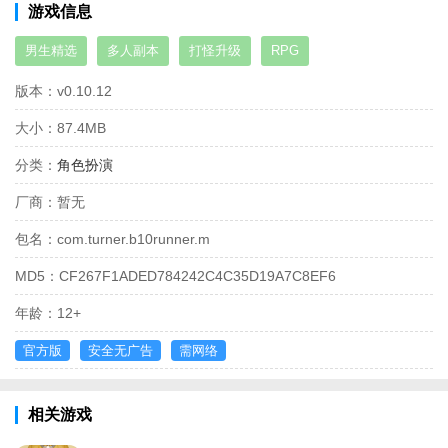
游戏信息
男生精选
多人副本
打怪升级
RPG
版本：
v0.10.12
大小：
87.4MB
分类：
角色扮演
厂商：
暂无
包名：
com.turner.b10runner.m
MD5：
CF267F1ADED784242C4C35D19A7C8EF6
年龄：
12+
官方版
安全无广告
需网络
相关游戏