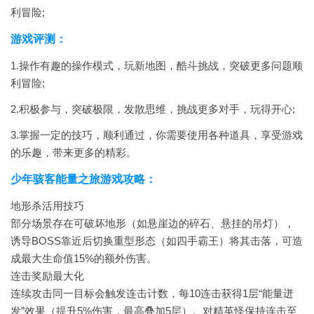
利冒险;
游戏评测：
1.操作有趣的操作模式，玩新地图，酷斗挑战，突破更多问题顺
利冒险;
2.积极参与，突破极限，发散思维，挑战更多对手，玩得开心;
3.掌握一定的技巧，顺利通过，你需要使用各种道具，享受游戏
的乐趣，带来更多的精彩。
少年骇客能量之旅游戏攻略：
地形杀活用技巧
部分场景存在可破坏地形（如悬崖边的碎石、悬挂的吊灯），
诱导BOSS靠近后切换重型形态（如四手霸王）将其击落，可造
成最大生命值15%的额外伤害。
连击奖励最大化
连续攻击同一目标会触发连击计数，每10连击获得1层“能量迸
发”效果（提升5%伤害，最高叠加5层）。对精英怪保持连击至