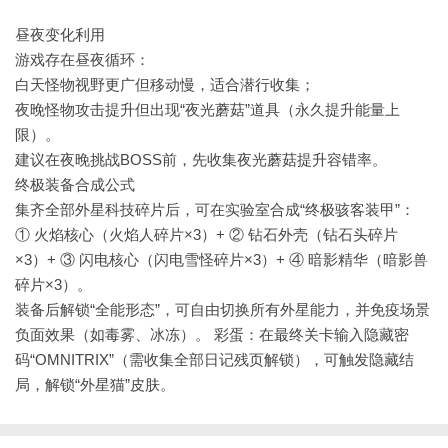
昼夜变化利用
游戏存在昼夜循环：
白天怪物视野更广但移动慢，适合潜行收集；
夜晚怪物攻击提升但出现“夜光蘑菇”道具（永久提升能量上
限）。
建议在夜晚挑战BOSS前，先收集夜光蘑菇提升容错率。
终极装备合成公式
集齐全部外星科技碎片后，可在实验室合成“终极骇客装甲”：
① 火焰核心（火焰人碎片×3）+ ② 钻石外壳（钻石头碎片
×3）+ ③ 闪电核心（闪电雪怪碎片×3）+ ④ 暗影精华（暗影兽
碎片×3）。
装备后解锁“全能形态”，可自由切换所有外星能力，并免疫场景
负面效果（如毒雾、冰冻）。
彩蛋：在最终关卡输入隐藏密
码“OMNITRIX”（需收集全部日记残页解锁），可触发隐藏结
局，解锁“外星猫”皮肤。