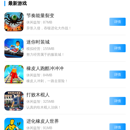
最新游戏
节奏能量裂变
详情
休闲益智
|
87MB
异形入侵，吞噬进化大作战！
迷你时装城
详情
模拟经营
|
155MB
努力经营属于的服装城！
橡皮人跑酷冲冲冲
详情
休闲益智
|
84MB
橡皮人冲刺，一路去冒险！
打败木棍人
详情
休闲益智
|
325MB
认真的给木棍人治病！
进化橡皮人世界
详情
休闲益智
|
91MB