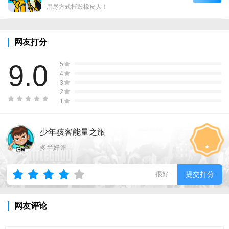
用尽方式摧毁橡皮人！
网友打分
9.0
5
4
3
2
1
少年骇客能量之旅
多半好评
很好
提交打分
网友评论