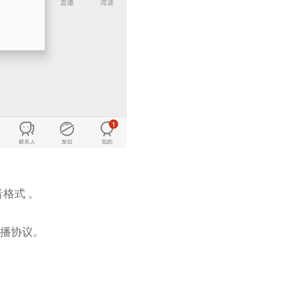
格式 。
和直播协议。