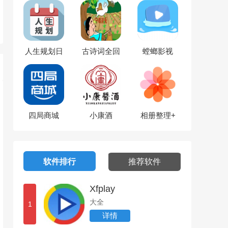
人生规划日
古诗词全回
螳螂影视
历
四局商城
小康酒
相册整理+
软件排行
推荐软件
Xfplay
大全
1
详情