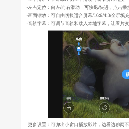
-左右定位：向左/向右滑动，可快退/快进，点击
-画面缩放：可自由切换适合屏幕/16:9/4:3/全屏
-音轨字幕：可调节音轨和载入本地字幕，让看片
-更多设置：可弹出小窗口播放影片，边看边聊两