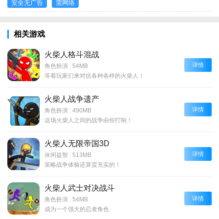
安全无广告
需网络
相关游戏
火柴人格斗混战
详情
角色扮演
|
54MB
等着玩家们来对抗各种各样的火柴人！
火柴人战争遗产
详情
角色扮演
|
490MB
这场火柴人之间的战争由你打响！
火柴人无限帝国3D
详情
休闲益智
|
513MB
策略战争体验还算蛮充实的！
火柴人武士对决战斗
详情
角色扮演
|
54MB
成为一个强大的忍者角色