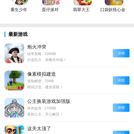
重生少年
蛋仔派对
翡翠大王
口袋妖怪心金
最新游戏
炮火冲突
详情
战争策略
|
106MB
沙盒乱斗，策略性对战！
像素模拟建造
详情
冒险解密
|
75MB
模拟沙盒，建造冒险！
公主换装游戏加强版
详情
休闲益智
|
276MB
装扮公主，开心解压！
这关太顶了