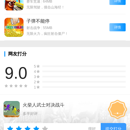
详情
赛车竞速
|
64MB
无限驾驶，撞击山海经！
子弹不能停
详情
射击战争
|
55MB
无限火力，疯狂射击僵尸！
网友打分
9.0
5
4
3
2
1
火柴人武士对决战斗
多半好评
很好
提交打分