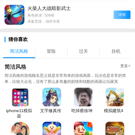
火柴人大战暗影武士
详情
角色扮演
|
50MB
杀敌竞技，动作丰富
猜你喜欢
简洁风格
冒险
过关
挂机
更多>
简洁风格
简洁风格的游戏顾名思义就是非常简单的游戏画面，玩法也是非常的简
单，比较大众化，没有了那么多有趣的剧情和炫酷的画面让玩家其
iphone11模拟
文字修真传
吃掉蔡徐坤
模拟建筑4
器