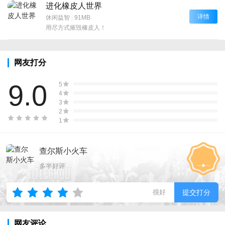
进化橡皮人世界
详情
休闲益智
|
91MB
用尽方式摧毁橡皮人！
网友打分
9.0
5
4
3
2
1
查尔斯小火车
多半好评
很好
提交打分
网友评论