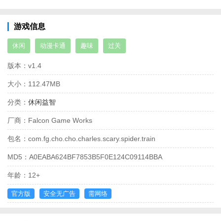
游戏信息
休闲
动漫卡通
趣味
过关
版本：
v1.4
大小：
112.47MB
分类：
休闲益智
厂商：
Falcon Game Works
包名：
com.fg.cho.cho.charles.scary.spider.train
MD5：
A0EABA624BF7853B5F0E124C09114BBA
年龄：
12+
官方版
安全无广告
需网络