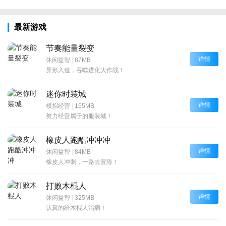
最新游戏
节奏能量裂变
详情
休闲益智
|
87MB
异形入侵，吞噬进化大作战！
迷你时装城
详情
模拟经营
|
155MB
努力经营属于的服装城！
橡皮人跑酷冲冲冲
详情
休闲益智
|
84MB
橡皮人冲刺，一路去冒险！
打败木棍人
详情
休闲益智
|
325MB
认真的给木棍人治病！