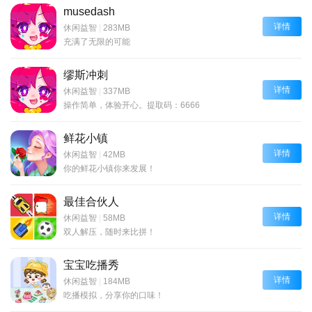
musedash
详情
休闲益智
|
283MB
充满了无限的可能
缪斯冲刺
详情
休闲益智
|
337MB
操作简单，体验开心。提取码：6666
鲜花小镇
详情
休闲益智
|
42MB
你的鲜花小镇你来发展！
最佳合伙人
详情
休闲益智
|
58MB
双人解压，随时来比拼！
宝宝吃播秀
详情
休闲益智
|
184MB
吃播模拟，分享你的口味！