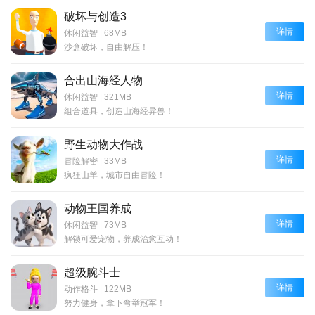
破坏与创造3
详情
休闲益智
|
68MB
沙盒破坏，自由解压！
合出山海经人物
详情
休闲益智
|
321MB
组合道具，创造山海经异兽！
野生动物大作战
详情
冒险解密
|
33MB
疯狂山羊，城市自由冒险！
动物王国养成
详情
休闲益智
|
73MB
解锁可爱宠物，养成治愈互动！
超级腕斗士
详情
动作格斗
|
122MB
努力健身，拿下弯举冠军！