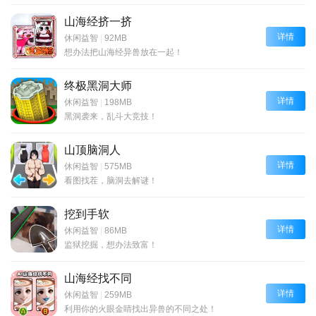
山海经挤一挤
详情
休闲益智
|
92MB
想办法把山海经异兽放在一起！
终极黑洞大师
详情
休闲益智
|
198MB
黑洞袭来，乱斗大竞技！
山顶脑洞人
详情
休闲益智
|
575MB
看图找茬，脑洞去解谜！
挖到手软
详情
休闲益智
|
86MB
监狱挖掘，想办法致富！
山海经找不同
详情
休闲益智
|
259MB
利用你的火眼金睛找出异兽的不同之处！