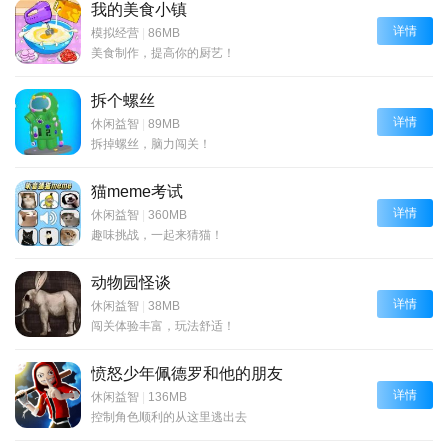
我的美食小镇
详情
模拟经营
|
86MB
美食制作，提高你的厨艺！
拆个螺丝
详情
休闲益智
|
89MB
拆掉螺丝，脑力闯关！
猫meme考试
详情
休闲益智
|
360MB
趣味挑战，一起来猜猫！
动物园怪谈
详情
休闲益智
|
38MB
闯关体验丰富，玩法舒适！
愤怒少年佩德罗和他的朋友
详情
休闲益智
|
136MB
控制角色顺利的从这里逃出去