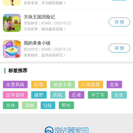
异兽变形，开启精彩跑酷！
方块王国历险记
详 情
冒险解密
95MB
2025-6-23
|
|
方块世界，随你建造冒险！
我的美食小镇
详 情
模拟经营
86MB
2025-6-23
|
|
美食制作，提高你的厨艺！
标签推荐
水墨风格
犯罪
动漫卡通
白领最爱
龙珠
战争题材
越野
街机
忍者
卡丁车
女生
方块
宠物
Q版
即时