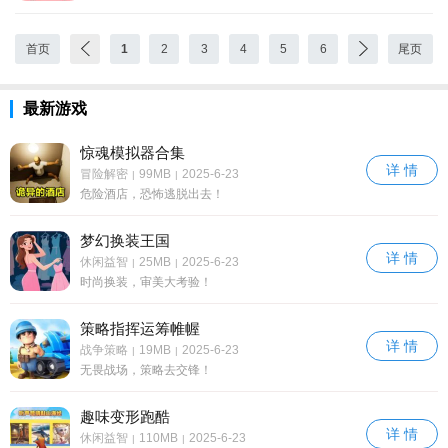
首页
1
2
3
4
5
6
尾页
最新游戏
惊魂模拟器合集
详 情
冒险解密
99MB
2025-6-23
|
|
危险酒店，恐怖逃脱出去！
梦幻换装王国
详 情
休闲益智
25MB
2025-6-23
|
|
时尚换装，审美大考验！
策略指挥运筹帷幄
详 情
战争策略
19MB
2025-6-23
|
|
无畏战场，策略去交锋！
趣味变形跑酷
详 情
休闲益智
110MB
2025-6-23
|
|