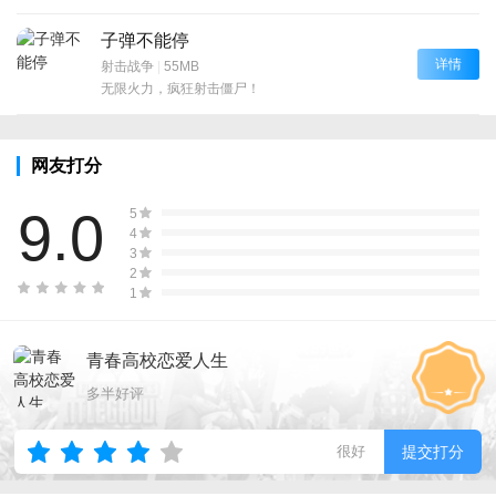
子弹不能停
详情
射击战争
|
55MB
无限火力，疯狂射击僵尸！
网友打分
9.0
5
4
3
2
1
青春高校恋爱人生
多半好评
很好
提交打分