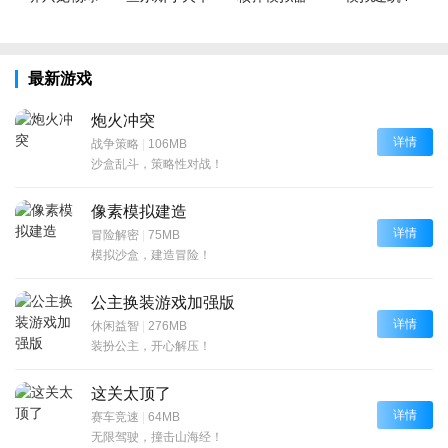
最新游戏
炮火冲突
详情
战争策略
|
106MB
沙盒乱斗，策略性对战！
像素模拟建造
详情
冒险解密
|
75MB
模拟沙盒，建造冒险！
公主换装游戏加强版
详情
休闲益智
|
276MB
装扮公主，开心解压！
这关太顶了
详情
赛车竞速
|
64MB
无限驾驶，撞击山海经！