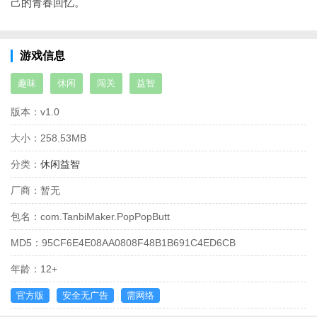
己的青春回忆。
游戏信息
趣味
休闲
闯关
益智
版本：
v1.0
大小：
258.53MB
分类：
休闲益智
厂商：
暂无
包名：
com.TanbiMaker.PopPopButt
MD5：
95CF6E4E08AA0808F48B1B691C4ED6CB
年龄：
12+
官方版
安全无广告
需网络