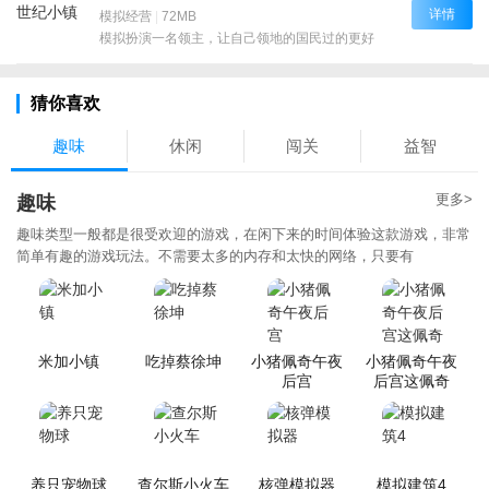
详情
模拟经营
|
72MB
模拟扮演一名领主，让自己领地的国民过的更好
猜你喜欢
趣味
休闲
闯关
益智
更多>
趣味
趣味类型一般都是很受欢迎的游戏，在闲下来的时间体验这款游戏，非常
简单有趣的游戏玩法。不需要太多的内存和太快的网络，只要有
米加小镇
吃掉蔡徐坤
小猪佩奇午夜
小猪佩奇午夜
后宫
后宫这佩奇
养只宠物球
查尔斯小火车
核弹模拟器
模拟建筑4