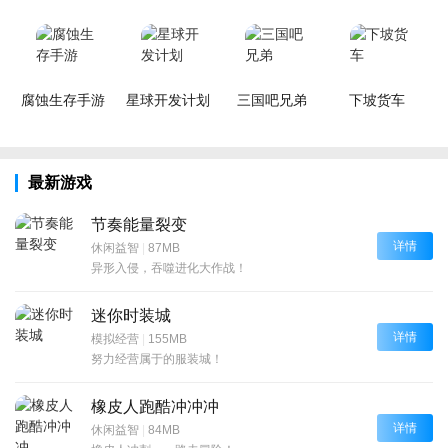
腐蚀生存手游
星球开发计划
三国吧兄弟
下坡货车
最新游戏
节奏能量裂变
详情
休闲益智
|
87MB
异形入侵，吞噬进化大作战！
迷你时装城
详情
模拟经营
|
155MB
努力经营属于的服装城！
橡皮人跑酷冲冲冲
详情
休闲益智
|
84MB