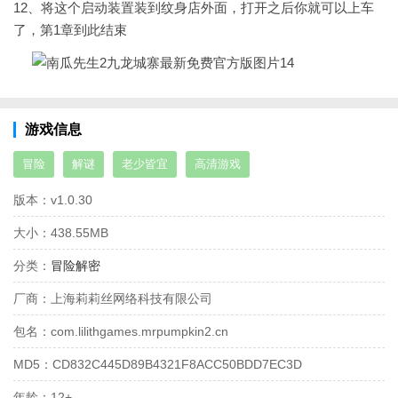
12、将这个启动装置装到纹身店外面，打开之后你就可以上车
了，第1章到此结束
游戏信息
冒险
解谜
老少皆宜
高清游戏
版本：
v1.0.30
大小：
438.55MB
分类：
冒险解密
厂商：
上海莉莉丝网络科技有限公司
包名：
com.lilithgames.mrpumpkin2.cn
MD5：
CD832C445D89B4321F8ACC50BDD7EC3D
年龄：
12+