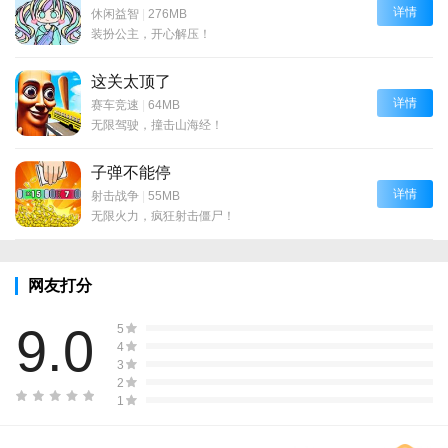
详情
休闲益智
|
276MB
装扮公主，开心解压！
这关太顶了
详情
赛车竞速
|
64MB
无限驾驶，撞击山海经！
子弹不能停
详情
射击战争
|
55MB
无限火力，疯狂射击僵尸！
网友打分
9.0
5
4
3
2
1