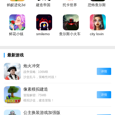
蚂蚁进化3d
建造帝国
托卡世界
恐怖查尔斯
鲜花小镇
smilemo
查尔斯小火车
city lovin
最新游戏
炮火冲突
详情
战争策略
|
106MB
沙盒乱斗，策略性对战！
像素模拟建造
详情
冒险解密
|
75MB
模拟沙盒，建造冒险！
公主换装游戏加强版