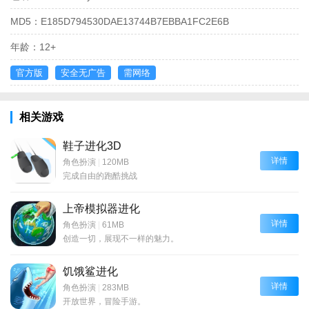
MD5：
E185D794530DAE13744B7EBBA1FC2E6B
年龄：
12+
官方版
安全无广告
需网络
相关游戏
鞋子进化3D
详情
角色扮演
|
120MB
完成自由的跑酷挑战
上帝模拟器进化
详情
角色扮演
|
61MB
创造一切，展现不一样的魅力。
饥饿鲨进化
详情
角色扮演
|
283MB
开放世界，冒险手游。