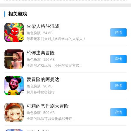
相关游戏
火柴人格斗混战
详情
角色扮演
|
54MB
等着玩家们来对抗各种各样的火柴人！
恐怖逃离冒险
详情
角色扮演
|
156MB
全新的游戏玩法，不同的奖励方式！
爱冒险的阿曼达
详情
角色扮演
|
90MB
解开各种秘密就行
可莉的恶作剧大冒险
详情
角色扮演
|
509MB
全新的玩法可以去挑战和开启！