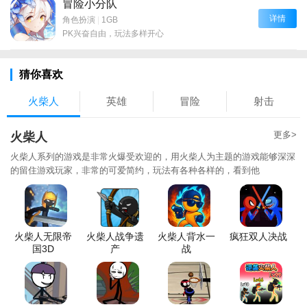
冒险小分队
详情
角色扮演
|
1GB
PK兴奋自由，玩法多样开心
猜你喜欢
火柴人
英雄
冒险
射击
更多>
火柴人
火柴人系列的游戏是非常火爆受欢迎的，用火柴人为主题的游戏能够深深
的留住游戏玩家，非常的可爱简约，玩法有各种各样的，看到他
火柴人无限帝
火柴人战争遗
火柴人背水一
疯狂双人决战
国3D
产
战