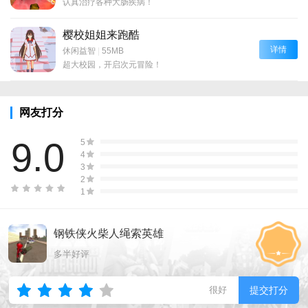
认真治疗各种大肠疾病！
樱校姐姐来跑酷
详情
休闲益智
|
55MB
超大校园，开启次元冒险！
网友打分
9.0
5
4
3
2
1
钢铁侠火柴人绳索英雄
多半好评
很好
提交打分