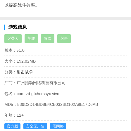
以提高战斗效率。
游戏信息
火柴人
英雄
冒险
射击
版本：
v1.0
大小：
192.82MB
分类：
射击战争
厂商：
广州指动网络科技有限公司
包名：
com.zd.gtxhcrssyx.vivo
MD5：
539D2D14BD8B4CB032BD102A9E17D6AB
年龄：
12+
官方版
安全无广告
需网络