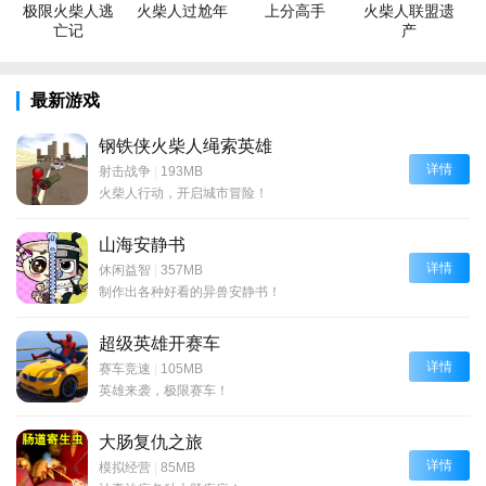
极限火柴人逃
火柴人过尬年
上分高手
火柴人联盟遗
亡记
产
最新游戏
钢铁侠火柴人绳索英雄
详情
射击战争
|
193MB
火柴人行动，开启城市冒险！
山海安静书
详情
休闲益智
|
357MB
制作出各种好看的异兽安静书！
超级英雄开赛车
详情
赛车竞速
|
105MB
英雄来袭，极限赛车！
大肠复仇之旅
详情
模拟经营
|
85MB