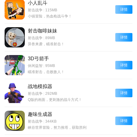
小人乱斗
详情
射击战争
|
115MB
小镇冒险，热血枪战斗争！
射击咖啡妹妹
详情
射击战争
|
89MB
异兽来袭，瞄准射击！
3D弓箭手
详情
休闲益智
|
95MB
瞄准射击，击败敌人！
战地模拟器
详情
射击战争
|
292MB
Q版的画面，更刺激的战斗方式！
趣味生成器
详情
射击战争
|
344KB
峡谷世界冒险，努力推塔，获取胜利