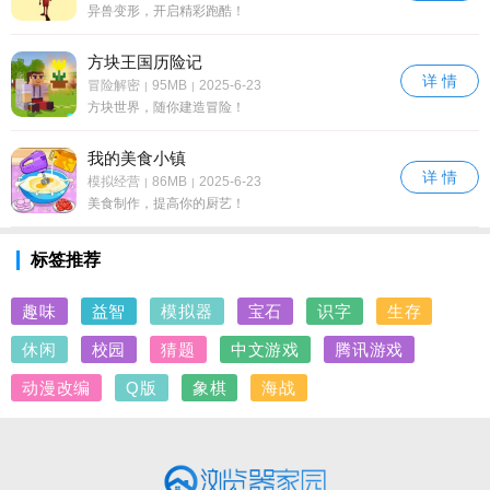
异兽变形，开启精彩跑酷！
方块王国历险记
详 情
冒险解密
95MB
2025-6-23
|
|
方块世界，随你建造冒险！
我的美食小镇
详 情
模拟经营
86MB
2025-6-23
|
|
美食制作，提高你的厨艺！
标签推荐
趣味
益智
模拟器
宝石
识字
生存
休闲
校园
猜题
中文游戏
腾讯游戏
动漫改编
Q版
象棋
海战