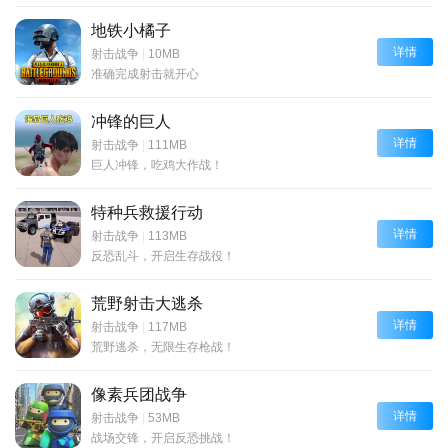
地铁小橘子
详情
射击战争
|
10MB
准确完成射击就开心
冲锋的巨人
详情
射击战争
|
111MB
巨人冲锋，吃鸡大作战！
特种兵救援行动
详情
射击战争
|
113MB
反恐乱斗，开启生存战役！
荒野射击大逃杀
详情
射击战争
|
117MB
荒野逃杀，无限生存枪战！
像素兵团战争
详情
射击战争
|
53MB
战场交锋，开启反恐挑战！