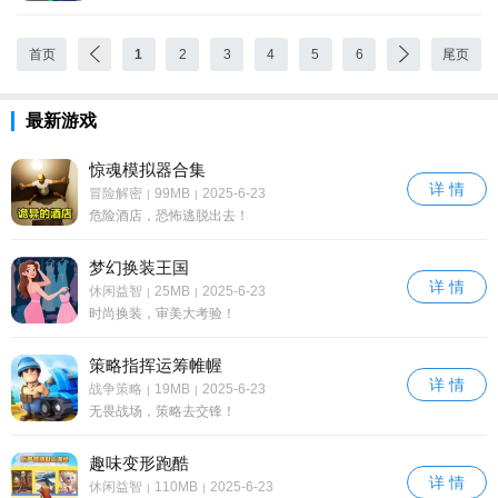
首页
1
2
3
4
5
6
尾页
最新游戏
惊魂模拟器合集
详 情
冒险解密
99MB
2025-6-23
|
|
危险酒店，恐怖逃脱出去！
梦幻换装王国
详 情
休闲益智
25MB
2025-6-23
|
|
时尚换装，审美大考验！
策略指挥运筹帷幄
详 情
战争策略
19MB
2025-6-23
|
|
无畏战场，策略去交锋！
趣味变形跑酷
详 情
休闲益智
110MB
2025-6-23
|
|