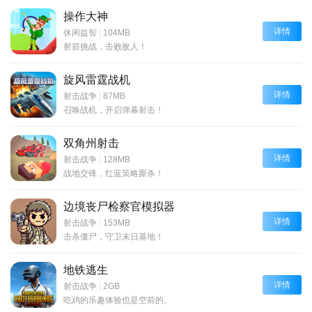
操作大神
详情
休闲益智
|
104MB
射箭挑战，击败敌人！
旋风雷霆战机
详情
射击战争
|
87MB
召唤战机，开启弹幕射击！
双角州射击
详情
射击战争
|
128MB
战地交锋，红蓝策略厮杀！
边境丧尸检察官模拟器
详情
射击战争
|
153MB
击杀僵尸，守卫末日基地！
地铁逃生
详情
射击战争
|
2GB
吃鸡的乐趣体验也是空前的。