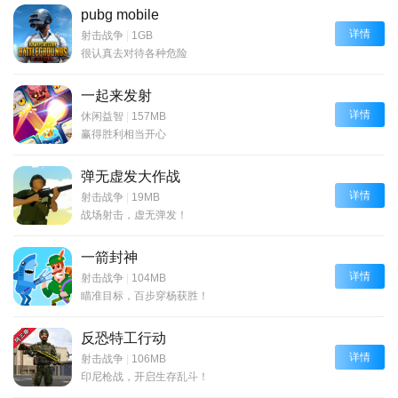
pubg mobile
详情
射击战争
|
1GB
很认真去对待各种危险
一起来发射
详情
休闲益智
|
157MB
赢得胜利相当开心
弹无虚发大作战
详情
射击战争
|
19MB
战场射击，虚无弹发！
一箭封神
详情
射击战争
|
104MB
瞄准目标，百步穿杨获胜！
反恐特工行动
详情
射击战争
|
106MB
印尼枪战，开启生存乱斗！