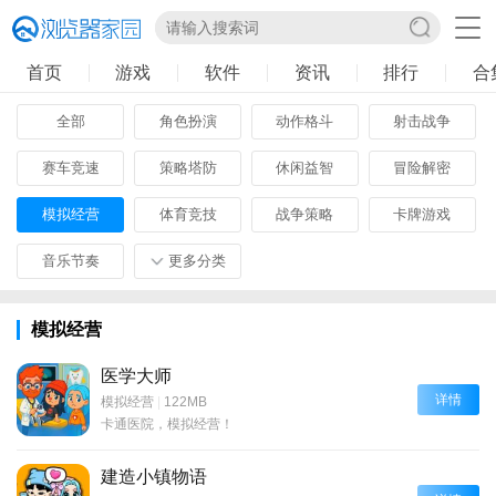
首页
游戏
软件
资讯
排行
合
全部
角色扮演
动作格斗
射击战争
赛车竞速
策略塔防
休闲益智
冒险解密
模拟经营
体育竞技
战争策略
卡牌游戏
音乐节奏
更多分类
模拟经营
医学大师
详情
模拟经营
|
122MB
卡通医院，模拟经营！
建造小镇物语