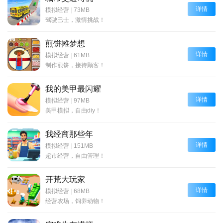
详情
模拟经营
|
73MB
驾驶巴士，激情挑战！
煎饼摊梦想
详情
模拟经营
|
61MB
制作煎饼，接待顾客！
我的美甲最闪耀
详情
模拟经营
|
97MB
美甲模拟，自由diy！
我经商那些年
详情
模拟经营
|
151MB
超市经营，自由管理！
开荒大玩家
详情
模拟经营
|
68MB
经营农场，饲养动物！