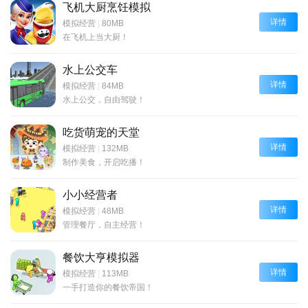
飞机大厨烹饪模拟
详情
模拟经营
|
80MB
在飞机上当大厨！
水上公交车
详情
模拟经营
|
84MB
水上公交，自由驾驶！
吃货萌宠的天堂
详情
模拟经营
|
132MB
制作美食，开启吃播！
小小经营者
详情
模拟经营
|
48MB
管理餐厅，自主经营！
餐饮大亨模拟器
详情
模拟经营
|
113MB
一手打造你的餐饮帝国！