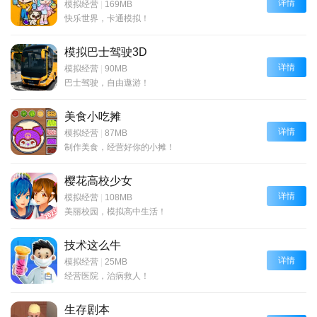
详情
模拟经营
|
169MB
快乐世界，卡通模拟！
模拟巴士驾驶3D
详情
模拟经营
|
90MB
巴士驾驶，自由遨游！
美食小吃摊
详情
模拟经营
|
87MB
制作美食，经营好你的小摊！
樱花高校少女
详情
模拟经营
|
108MB
美丽校园，模拟高中生活！
技术这么牛
详情
模拟经营
|
25MB
经营医院，治病救人！
生存剧本