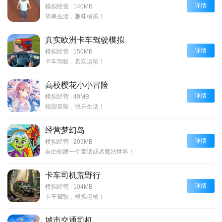
详情
模拟经营
|
140MB
简单生活，趣味模拟！
真实欧洲卡车驾驶模拟
详情
模拟经营
|
150MB
卡车驾驶，真实运输！
高校樱花小小冒险
详情
模拟经营
|
49MB
校园冒险，快乐生活！
经营梦幻岛
详情
模拟经营
|
209MB
自由创建一个童话或者魔法世界！
卡车司机荒野行
详情
模拟经营
|
104MB
卡车驾驶，模拟运输！
城市交通司机