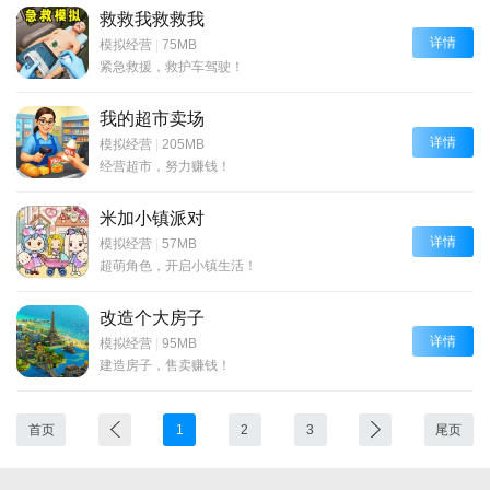
救救我救救我
详情
模拟经营
|
75MB
紧急救援，救护车驾驶！
我的超市卖场
详情
模拟经营
|
205MB
经营超市，努力赚钱！
米加小镇派对
详情
模拟经营
|
57MB
超萌角色，开启小镇生活！
改造个大房子
详情
模拟经营
|
95MB
建造房子，售卖赚钱！
首页
1
2
3
尾页