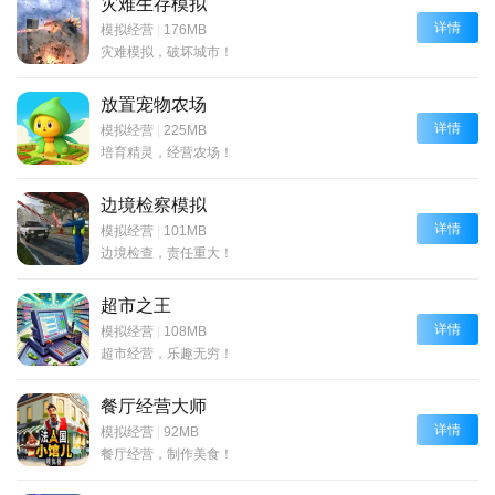
灾难生存模拟
详情
模拟经营
|
176MB
灾难模拟，破坏城市！
放置宠物农场
详情
模拟经营
|
225MB
培育精灵，经营农场！
边境检察模拟
详情
模拟经营
|
101MB
边境检查，责任重大！
超市之王
详情
模拟经营
|
108MB
超市经营，乐趣无穷！
餐厅经营大师
详情
模拟经营
|
92MB
餐厅经营，制作美食！