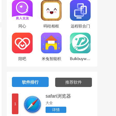
同心
呜哇相框
远程联合门
诊医生端
陪吧
米兔智能积
Bulkbuyworld
木
软件排行
推荐软件
safari浏览器
大全
1
详情