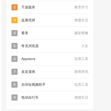
2
千源题库
教育学习
3
益康优拼
便捷生活
4
看美
摄影图像
5
夸克浏览器
大全
6
Appstore
实用工具
7
皮皮漫画
新闻资讯
8
自传短视频助手
实用工具
9
电动自行车
便捷生活