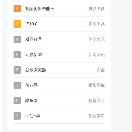
2
视频剪辑全能王
摄影图像
3
IE10.0
实用工具
4
戏仔账号
休闲娱乐
5
动静新闻
新闻资讯
6
谷歌浏览器
大全
7
落花网
摄影图像
8
酷鱼网
教育学习
9
中油e学
教育学习