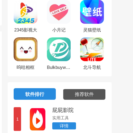
2345影视大
小月记
灵猫壁纸
全
呜哇相框
Bulkbuyworld
北斗导航
软件排行
推荐软件
屁屁影院
实用工具
1
详情