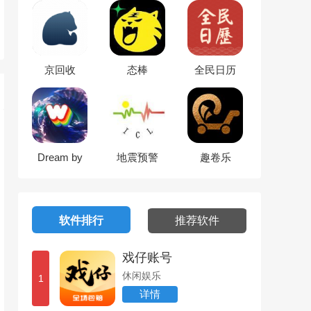
京回收
态棒
全民日历
Dream by
地震预警
趣卷乐
WOMBO
软件排行
推荐软件
戏仔账号
休闲娱乐
1
详情