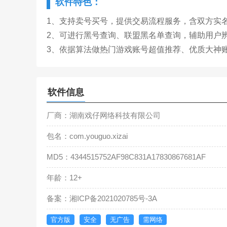
软件特色：
1、支持卖号买号，提供交易流程服务，含双方实
2、可进行黑号查询、联盟黑名单查询，辅助用户
3、依据算法做热门游戏账号超值推荐、优质大神
软件信息
厂商：湖南戏仔网络科技有限公司
包名：com.youguo.xizai
MD5：4344515752AF98C831A17830867681AF
年龄：12+
备案：湘ICP备2021020785号-3A
官方版
安全
无广告
需网络