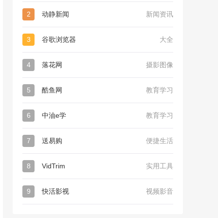
2
动静新闻
新闻资讯
3
谷歌浏览器
大全
4
落花网
摄影图像
5
酷鱼网
教育学习
6
中油e学
教育学习
7
送易购
便捷生活
8
VidTrim
实用工具
9
快活影视
视频影音