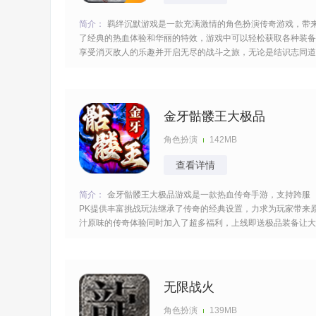
简介：
羁绊沉默游戏是一款充满激情的角色扮演传奇游戏，带
了经典的热血体验和华丽的特效，游戏中可以轻松获取各种装备
享受消灭敌人的乐趣并开启无尽的战斗之旅，无论是结识志同道
合的朋友，还是组建属于自己的冒险团队，都能在这里找到属于
你的传奇故事。 [title=biaoti]游戏亮点：[/title] 1、可以轻松结识
志同道合
金牙骷髅王大极品
角色扮演
142MB
查看详情
简介：
金牙骷髅王大极品游戏是一款热血传奇手游，支持跨服
PK提供丰富挑战玩法继承了传奇的经典设置，力求为玩家带来
汁原味的传奇体验同时加入了超多福利，上线即送极品装备让大
家轻松享受打金乐趣，酣畅淋漓的竞技之战随时欢迎你去参与考
验你的操作。 [title=biaoti]游戏亮点：[/title] 1、支持跨服对战可
以与其他
无限战火
角色扮演
139MB