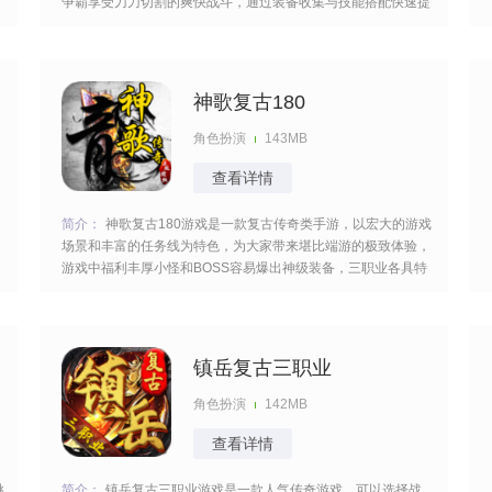
争霸享受刀刀切割的爽快战斗，通过装备收集与技能搭配快速提
升战力轻松消灭boss们，酣畅淋漓的对决秀出你的操作不断的进
阶。 [title=biaoti]游戏亮点：[/title] 1、无隐藏VIP与礼包，真充免
神歌复古180
角色扮演
143MB
查看详情
简介：
神歌复古180游戏是一款复古传奇类手游，以宏大的游戏
场景和丰富的任务线为特色，为大家带来堪比端游的极致体验，
游戏中福利丰厚小怪和BOSS容易爆出神级装备，三职业各具特
人
色战斗激爽无比，灵活的切换技能掌握一定的技巧迅速的出击干
掉诸多的敌人。 [title=biaoti]游戏亮点：[/title] 1、延续180复古玩
法
镇岳复古三职业
角色扮演
142MB
查看详情
挑
简介：
镇岳复古三职业游戏是一款人气传奇游戏，可以选择战、