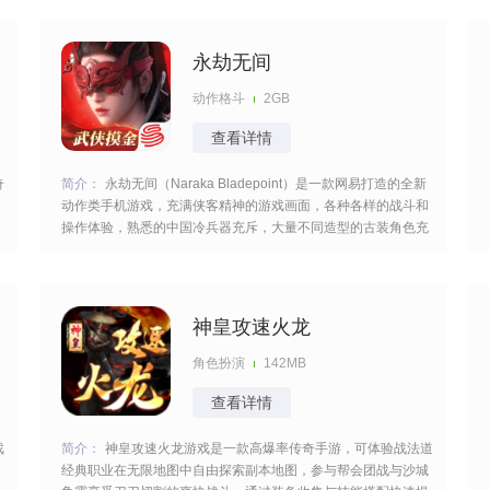
情的厮杀。 [title=biaoti]游戏亮点：[/title] 1、装备道具高概率掉
落
永劫无间
动作格斗
2GB
查看详情
奇
简介：
永劫无间（Naraka Bladepoint）是一款网易打造的全新
动作类手机游戏，充满侠客精神的游戏画面，各种各样的战斗和
操作体验，熟悉的中国冷兵器充斥，大量不同造型的古装角色充
斥在里面，让你感受到杀敌带来的兴奋感受，体验到竞技带来的
热血激情。 [title=biaoti]永劫无间特色：[/title] 1、整个战场充斥
着不一样
神皇攻速火龙
角色扮演
142MB
查看详情
戏
简介：
神皇攻速火龙游戏是一款高爆率传奇手游，可体验战法道
经典职业在无限地图中自由探索副本地图，参与帮会团战与沙城