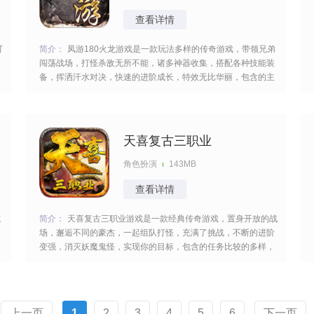
查看详情
可
简介：
凤游180火龙游戏是一款玩法多样的传奇游戏，带领兄弟
闯荡战场，打怪杀敌无所不能，诸多神器收集，搭配各种技能装
备，挥洒汗水对决，快速的进阶成长，特效无比华丽，包含的主
题蛮多的，展现你的操作，征服更多的对手，实力飙升很快，迅
速的变强。 [title=biaoti]游戏亮点：[/title] 1、还原经典传奇核心
玩法，支持自动挂机砍怪
天喜复古三职业
角色扮演
143MB
查看详情
抗
简介：
天喜复古三职业游戏是一款经典传奇游戏，置身开放的战
场，邂逅不同的豪杰，一起组队打怪，充满了挑战，不断的进阶
变强，消灭妖魔鬼怪，实现你的目标，包含的任务比较的多样，
完
逐一的去完成，展现你的实力，酣畅淋漓的出击，很多的福利等
着你。 [title=biaoti]游戏特色：[/title] 1、提供战士、道士、法师
三个经典职业，可以根据自
上一页
1
2
3
4
5
6
下一页