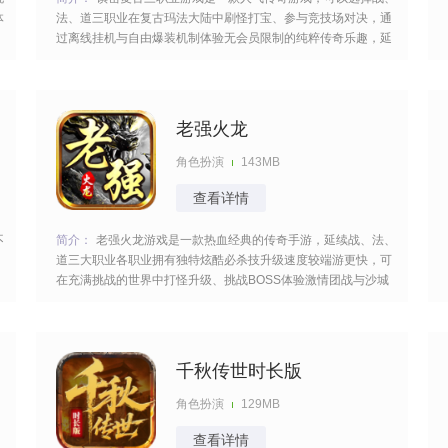
体
法、道三职业在复古玛法大陆中刷怪打宝、参与竞技场对决，通
过离线挂机与自由爆装机制体验无会员限制的纯粹传奇乐趣，延
的
续端游品质的砍服刺激战斗的氛围很激烈，做好准备与众多的
boss们周旋。 [title=biaoti]游戏特色：[/title] 1、所有神装均可通
过打怪
老强火龙
角色扮演
143MB
查看详情
不
简介：
老强火龙游戏是一款热血经典的传奇手游，延续战、法、
道三大职业各职业拥有独特炫酷必杀技升级速度较端游更快，可
在充满挑战的世界中打怪升级、挑战BOSS体验激情团战与沙城
争霸的乐趣，酣畅淋漓的打怪之路不断的进阶最终称霸战场无比
下
的热血。 [title=biaoti]游戏亮点：[/title] 1、战士近战高爆发，法
师远程
千秋传世时长版
角色扮演
129MB
查看详情