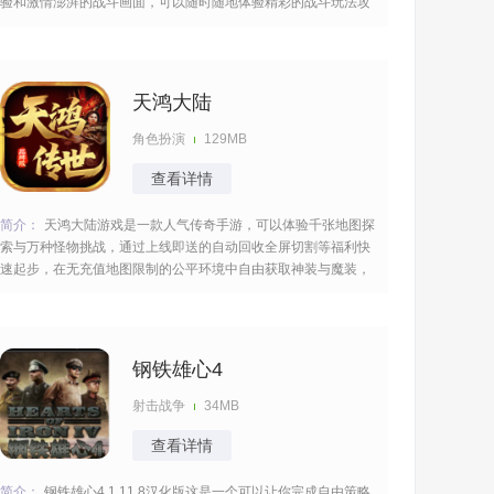
验和激情澎湃的战斗画面，可以随时随地体验精彩的战斗玩法攻
占沙城成就不朽王者，邂逅天地之间的豪杰作战携手打怪冒险充
满了未知性。 [title=biaoti]游戏亮点：[/title] 1、点燃心中激情，
打造皇城史
天鸿大陆
角色扮演
129MB
查看详情
简介：
天鸿大陆游戏是一款人气传奇手游，可以体验千张地图探
索与万种怪物挑战，通过上线即送的自动回收全屏切割等福利快
速起步，在无充值地图限制的公平环境中自由获取神装与魔装，
感受高爆率与倍攻加持的热血对决不断的成长逆袭，最终称霸战
场无比的热血。 [title=biaoti]游戏特色：[/title] 1、上线送自动回
收、光速拾
钢铁雄心4
射击战争
34MB
查看详情
简介：
钢铁雄心4 1.11.8汉化版这是一个可以让你完成自由策略