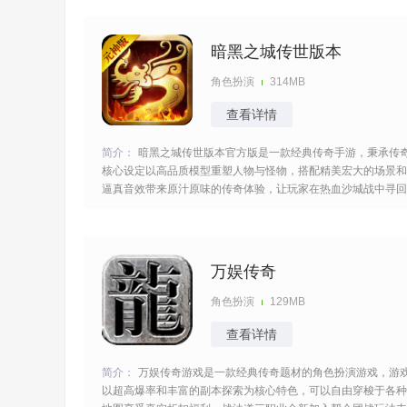
更多的乐趣。 [title=biaoti]游戏亮点：[/title] 1、游戏中装备和元
宝的爆率
暗黑之城传世版本
角色扮演
314MB
查看详情
简介：
暗黑之城传世版本官方版是一款经典传奇手游，秉承传
核心设定以高品质模型重塑人物与怪物，搭配精美宏大的场景和
逼真音效带来原汁原味的传奇体验，让玩家在热血沙城战中寻回
兄弟情谊继续新的霸业带给你难忘的记忆，酣畅淋漓的交锋包含
的主题比较的多样等着你玩。 [title=biaoti]游戏特色：[/title] 1、
延续战法
万娱传奇
角色扮演
129MB
查看详情
简介：
万娱传奇游戏是一款经典传奇题材的角色扮演游戏，游
以超高爆率和丰富的副本探索为核心特色，可以自由穿梭于各种