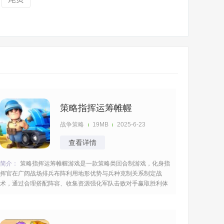
策略指挥运筹帷幄
战争策略
19MB
2025-6-23
查看详情
简介：
策略指挥运筹帷幄游戏是一款策略类回合制游戏，化身指
挥官在广阔战场排兵布阵利用地形优势与兵种克制关系制定战
术，通过合理搭配阵容、收集资源强化军队击败对手赢取胜利体
验运筹帷幄的战争策略乐趣，争分夺秒的对决持续的进行博弈看
谁坚持到最后。 [title=biaoti]游戏亮点：[/title] 1、以回合为单位
规划战术，