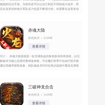
挑战的玩法手游。当然你还可以让自己制定不同的战斗战术，而
且在这里你的地方军队实力也是不断强大的，你需要在这里发动
奇袭打败敌人。 [title=biaoti]钢铁雄心4 1.11.8汉化版特色：
[/title] 1、而且你还可以让自己招募不同的战斗伙伴，一起组建的
战斗团队；
赤魂大陆
角色扮演
122MB
查看详情
简介：
赤魂大陆游戏是一款充满热血的角色扮演传奇游戏，以沉
默版本为核心还原经典神途体验，可在魔幻世界中自由打怪升级
通过高爆率获取装备，组队挑战 BOSS在风沙战场中重温兄弟情
谊，开启热血战斗之旅持续的出击充满了激情，记录你的完美战
绩很兴奋。 [title=biaoti]游戏特色：[/title] 1、复刻90年代端游体
验
三破神龙合击
角色扮演
142MB
查看详情