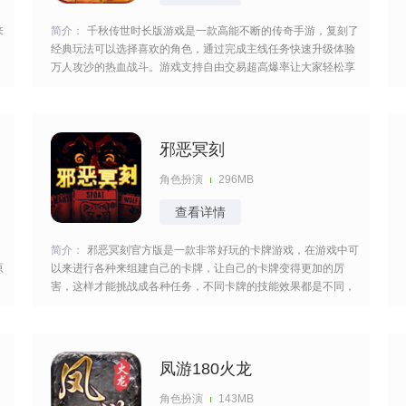
来
简介：
千秋传世时长版游戏是一款高能不断的传奇手游，复刻了
经典玩法可以选择喜欢的角色，通过完成主线任务快速升级体验
万人攻沙的热血战斗。游戏支持自由交易超高爆率让大家轻松享
受游戏快感，带领兄弟挑战更多的boss们积累足够的经验快速的
逆袭。 [title=biaoti]游戏亮点：[/title] 1、经典三职业设定，还原
端游操作手感，支持实
邪恶冥刻
角色扮演
296MB
查看详情
简介：
邪恶冥刻官方版是一款非常好玩的卡牌游戏，在游戏中可
原
以来进行各种来组建自己的卡牌，让自己的卡牌变得更加的厉
害，这样才能挑战成各种任务，不同卡牌的技能效果都是不同，
来挑战各种不同的技能模式进行战斗！ [title=biaoti]邪恶冥刻官
方版特色：[/title] 1、自由的来搭配不同的卡牌，让这些卡牌变得
非常的强力；
凤游180火龙
角色扮演
143MB