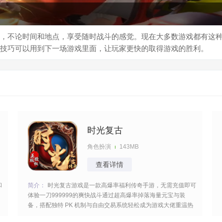
，不论时间和地点，享受随时战斗的感觉。现在大多数游戏都有这
技巧可以用到下一场游戏里面，让玩家更快的取得游戏的胜利。
时光复古
角色扮演
143MB
查看详情
和
简介：
时光复古游戏是一款高爆率福利传奇手游，无需充值即可
体验一刀999999的爽快战斗通过超高爆率掉落海量元宝与装
备，搭配独特 PK 机制与自由交易系统轻松成为游戏大佬重温热
血攻城的经典乐趣，探索未知的地图消灭妖魔鬼怪战斗力飙升尽