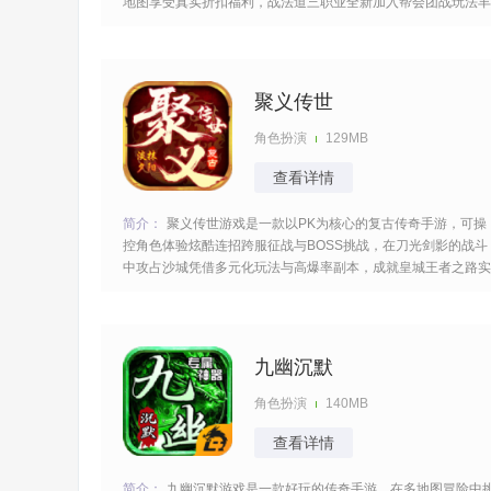
地图享受真实折扣福利，战法道三职业全新加入帮会团战玩法丰
富多样，是传奇爱好者的不二之选满足你的需求随时随地可以上
线。 [title=biaoti]游戏特色：[/title] 1、优化游戏体验，玩法全面
升级，带
聚义传世
角色扮演
129MB
查看详情
简介：
聚义传世游戏是一款以PK为核心的复古传奇手游，可操
控角色体验炫酷连招跨服征战与BOSS挑战，在刀光剑影的战斗
中攻占沙城凭借多元化玩法与高爆率副本，成就皇城王者之路实
现心中的目标无比的热血，开启帮派混战斩杀大量的boss与敌
释放你的激情。 [title=biaoti]游戏特色：[/title] 1、以无休止的战
斗
九幽沉默
角色扮演
140MB
查看详情
简介：
九幽沉默游戏是一款好玩的传奇手游，在多地图冒险中