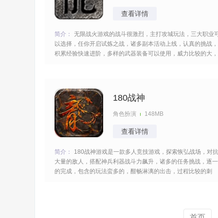
查看详情
简介：
无限战火游戏的战斗很激烈，主打攻城玩法，三大职业
以选择，任你开启试炼之战，诸多副本活动上线，认真的挑战，
积累经验快速进阶，多样的武器装备可以使用，威力比较的大，
酣畅淋漓的交锋，实现你的目标，多样的模式设定，玩起来很兴
奋。 [title=biaoti]游戏特色：[/title] 1、还原了经典的传奇游戏玩
法，包括砍怪、挂机、自动
180战神
角色扮演
148MB
查看详情
简介：
180战神游戏是一款多人竞技游戏，探索恢弘战场，对
大量的敌人，搭配神兵利器战斗力飙升，诸多的任务挑战，逐一
的完成，包含的玩法蛮多的，酣畅淋漓的出击，过程比较的刺
激，稳定的输出，消灭更多的boss们，很多的战役等你认真的
成。 [title=biaoti]游戏亮点：[/title] 1、延续复古风格的战、法、
道三职业体系，各职业
首页