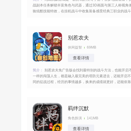
战副本任务解锁丰富角色与武器，通过3D画面与第三人称视角
验炫酷技能特效，在挂机战斗中收集装备感受经典三职业的战斗
魅力，创建帮派邀请兄弟一起参与其中携手消灭boss过程无比
激烈。 [title=biaoti]游戏亮点：[/title] 1、各人物角色拥有专属技
能
别惹农夫
休闲益智
69MB
查看详情
简介：
别惹农夫免广告版会找到最特别的战斗方法，也能开启
一样的闯荡人生，都是融入最完美的塔防元素进去，还能开启不
同的征战过程，经历的事情越多，换来的成绩就更好，还能依靠
敏捷的操作速度，换来很多的胜利。 [title=biaoti]别惹农夫免广
告版特色：[/title] 1、随机的匹配不同的室友，在宿舍艰难的活
来的对抗游戏，各种各样的
羁绊沉默
角色扮演
141MB
查看详情