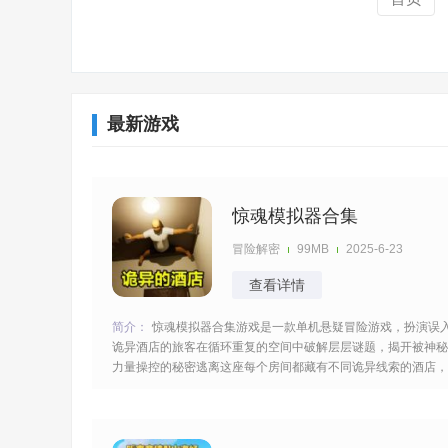
最新游戏
惊魂模拟器合集
冒险解密
99MB
2025-6-23
查看详情
简介：
惊魂模拟器合集游戏是一款单机悬疑冒险游戏，扮演误
诡异酒店的旅客在循环重复的空间中破解层层谜题，揭开被神秘
力量操控的秘密逃离这座每个房间都藏有不同诡异线索的酒店，
胆战心惊的过程注意力集中获得关键的道具帮助你成功的逃离出
去。 [title=biaoti]游戏亮点：[/title] 1、酒店陷入时间循环，相同
房间藏不