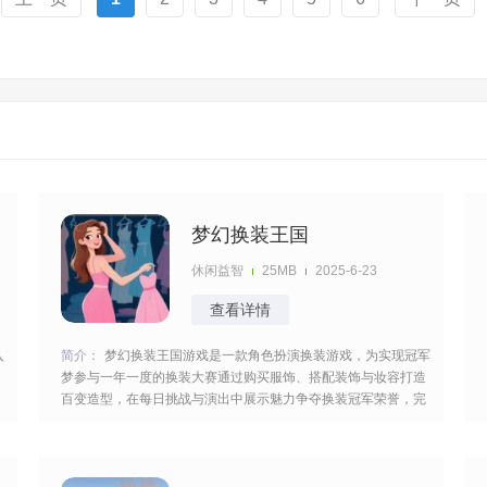
梦幻换装王国
休闲益智
25MB
2025-6-23
查看详情
入
简介：
梦幻换装王国游戏是一款角色扮演换装游戏，为实现冠军
梦参与一年一度的换装大赛通过购买服饰、搭配装饰与妆容打造
百变造型，在每日挑战与演出中展示魅力争夺换装冠军荣誉，完
成对应的任务与挑战发挥你的搭配能力参加换装比赛可以获得很
多的奖励。 [title=biaoti]游戏特色：[/title] 1、佩戴专属皇冠等称
号可激活