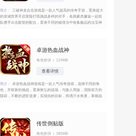
简介：
三破神龙合击游戏是一款人气超高的传奇手游，置身超大
的皇城世界开启冒险打怪挑战多样的对手，各路豪杰邂逅一起组
队携手出击默契的配合，置身不同的秘境当中收集极品的法宝神
器威力超强，任你搭配杀敌轻松的获胜不断的进阶成长玩起来很
过瘾。 [title=biaoti]游戏特色：[/title] 1、玩家与神龙配合无间，
释放强大技能，带来独特的
卓游热血战神
角色扮演
124MB
查看详情
简介：
卓游热血战神游戏是一款人气传奇游戏，选择不同的角
色，开权新的挑战，置身恢弘的战场，与敌人周旋，清除前方的
阻碍，不断的进阶逆袭，实现你的目标，挥洒汗水角逐，掌握战
斗的技巧，秀出你的操作，挂机作战很轻松，加入公会当中，结
交很多好友。 [title=biaoti]游戏亮点：[/title] 1、保留了经典的战
法道三职业，千人同屏的技能
传世倒贴版
角色扮演
385MB