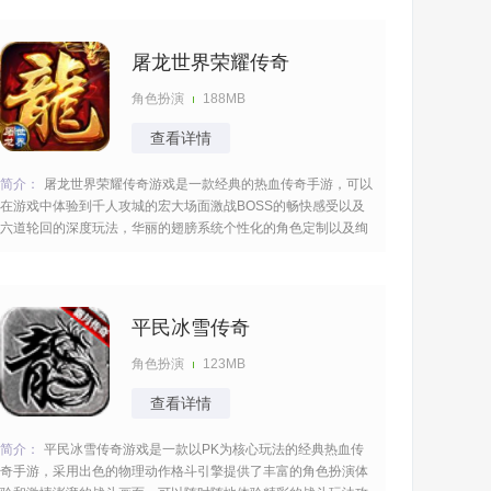
体验吸引了众多玩家。 [title=biaoti]游戏亮点：[/title] 1、拥有高
大上的宇宙观
屠龙世界荣耀传奇
角色扮演
188MB
查看详情
简介：
屠龙世界荣耀传奇游戏是一款经典的热血传奇手游，可以
在游戏中体验到千人攻城的宏大场面激战BOSS的畅快感受以及
六道轮回的深度玩法，华丽的翅膀系统个性化的角色定制以及绚
丽的技能特效，为大家带来极致的视觉享受，轻松提升实力享受
真实热血的传奇冒险。 [title=biaoti]游戏亮点：[/title] 1、完美继
承战法道
平民冰雪传奇
角色扮演
123MB
查看详情
简介：
平民冰雪传奇游戏是一款以PK为核心玩法的经典热血传
奇手游，采用出色的物理动作格斗引擎提供了丰富的角色扮演体