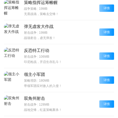
策略指挥运筹帷幄
详情
战争策略
|
19MB
无畏战场，策略去交锋！
弹无虚发大作战
详情
射击战争
|
19MB
战场射击，虚无弹发！
反恐特工行动
详情
射击战争
|
106MB
印尼枪战，开启生存乱斗！
领主小军团
详情
策略塔防
|
180MB
带领军团应对敌人的入侵！
双角州射击
详情
射击战争
|
128MB
战地交锋，红蓝策略厮杀！