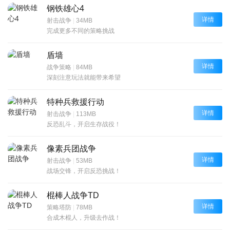
钢铁雄心4
详情
射击战争
|
34MB
完成更多不同的策略挑战
盾墙
详情
战争策略
|
84MB
深刻注意玩法就能带来希望
特种兵救援行动
详情
射击战争
|
113MB
反恐乱斗，开启生存战役！
像素兵团战争
详情
射击战争
|
53MB
战场交锋，开启反恐挑战！
棍棒人战争TD
详情
策略塔防
|
78MB
合成木棍人，升级去作战！