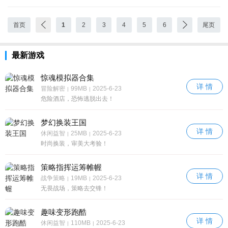
首页
1
2
3
4
5
6
尾页
最新游戏
惊魂模拟器合集
详 情
冒险解密
99MB
2025-6-23
|
|
危险酒店，恐怖逃脱出去！
梦幻换装王国
详 情
休闲益智
25MB
2025-6-23
|
|
时尚换装，审美大考验！
策略指挥运筹帷幄
详 情
战争策略
19MB
2025-6-23
|
|
无畏战场，策略去交锋！
趣味变形跑酷
详 情
休闲益智
110MB
2025-6-23
|
|