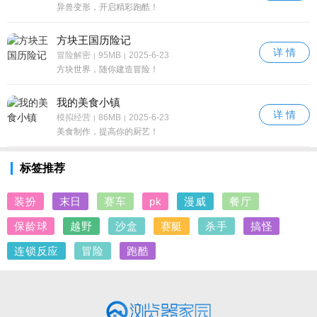
异兽变形，开启精彩跑酷！
方块王国历险记
详 情
冒险解密
95MB
2025-6-23
|
|
方块世界，随你建造冒险！
我的美食小镇
详 情
模拟经营
86MB
2025-6-23
|
|
美食制作，提高你的厨艺！
标签推荐
装扮
末日
赛车
pk
漫威
餐厅
保龄球
越野
沙盒
赛艇
杀手
搞怪
连锁反应
冒险
跑酷