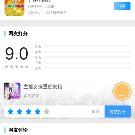
详情
射击战争
|
55MB
无限火力，疯狂射击僵尸！
网友打分
9.0
5
4
3
2
1
主播女孩重度依赖
多半好评
很好
提交打分
网友评论