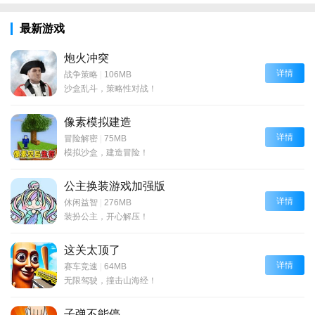
最新游戏
炮火冲突
详情
战争策略
|
106MB
沙盒乱斗，策略性对战！
像素模拟建造
详情
冒险解密
|
75MB
模拟沙盒，建造冒险！
公主换装游戏加强版
详情
休闲益智
|
276MB
装扮公主，开心解压！
这关太顶了
详情
赛车竞速
|
64MB
无限驾驶，撞击山海经！
子弹不能停