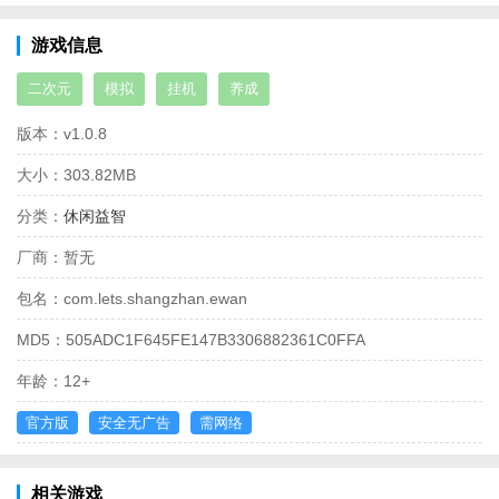
游戏信息
二次元
模拟
挂机
养成
版本：
v1.0.8
大小：
303.82MB
分类：
休闲益智
厂商：
暂无
包名：
com.lets.shangzhan.ewan
MD5：
505ADC1F645FE147B3306882361C0FFA
年龄：
12+
官方版
安全无广告
需网络
相关游戏