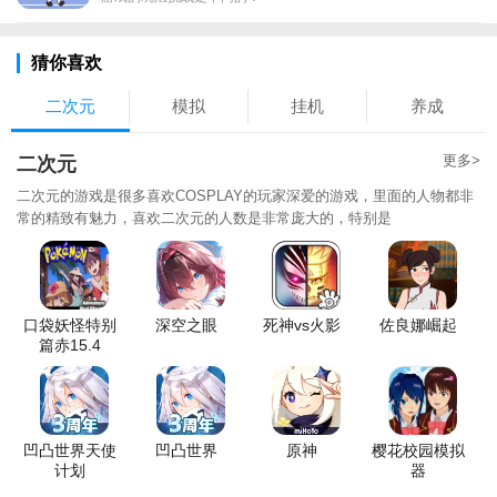
猜你喜欢
二次元
模拟
挂机
养成
更多>
二次元
二次元的游戏是很多喜欢COSPLAY的玩家深爱的游戏，里面的人物都非
常的精致有魅力，喜欢二次元的人数是非常庞大的，特别是
口袋妖怪特别
深空之眼
死神vs火影
佐良娜崛起
篇赤15.4
凹凸世界天使
凹凸世界
原神
樱花校园模拟
计划
器