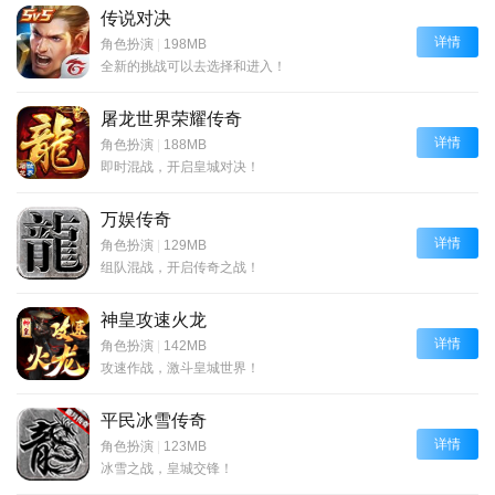
传说对决
详情
角色扮演
|
198MB
全新的挑战可以去选择和进入！
屠龙世界荣耀传奇
详情
角色扮演
|
188MB
即时混战，开启皇城对决！
万娱传奇
详情
角色扮演
|
129MB
组队混战，开启传奇之战！
神皇攻速火龙
详情
角色扮演
|
142MB
攻速作战，激斗皇城世界！
平民冰雪传奇
详情
角色扮演
|
123MB
冰雪之战，皇城交锋！