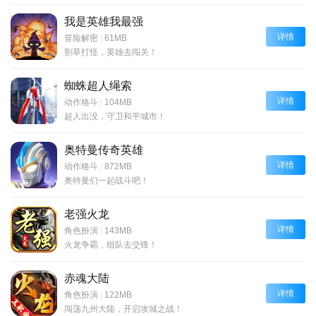
我是英雄我最强
详情
冒险解密
|
61MB
割草打怪，英雄去闯关！
蜘蛛超人绳索
详情
动作格斗
|
104MB
超人出没，守卫和平城市！
奥特曼传奇英雄
详情
动作格斗
|
872MB
奥特曼们一起战斗吧！
老强火龙
详情
角色扮演
|
143MB
火龙争霸，组队去交锋！
赤魂大陆
详情
角色扮演
|
122MB
闯荡九州大陆，开启攻城之战！