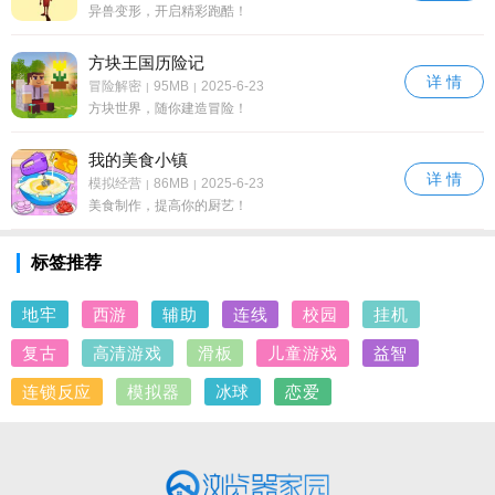
异兽变形，开启精彩跑酷！
方块王国历险记
详 情
冒险解密
95MB
2025-6-23
|
|
方块世界，随你建造冒险！
我的美食小镇
详 情
模拟经营
86MB
2025-6-23
|
|
美食制作，提高你的厨艺！
标签推荐
地牢
西游
辅助
连线
校园
挂机
复古
高清游戏
滑板
儿童游戏
益智
连锁反应
模拟器
冰球
恋爱