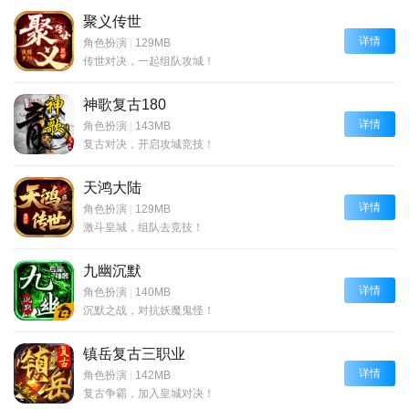
聚义传世
详情
角色扮演
|
129MB
传世对决，一起组队攻城！
神歌复古180
详情
角色扮演
|
143MB
复古对决，开启攻城竞技！
天鸿大陆
详情
角色扮演
|
129MB
激斗皇城，组队去竞技！
九幽沉默
详情
角色扮演
|
140MB
沉默之战，对抗妖魔鬼怪！
镇岳复古三职业
详情
角色扮演
|
142MB
复古争霸，加入皇城对决！