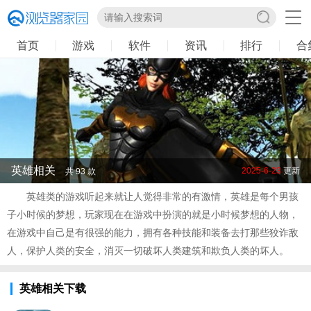
首页
游戏
软件
资讯
排行
合
英雄相关
2025-6-23
更新
共 93 款
英雄类的游戏听起来就让人觉得非常的有激情，英雄是每个男孩
子小时候的梦想，玩家现在在游戏中扮演的就是小时候梦想的人物，
在游戏中自己是有很强的能力，拥有各种技能和装备去打那些狡诈敌
人，保护人类的安全，消灭一切破坏人类建筑和欺负人类的坏人。
英雄相关下载