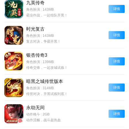
九英传奇
详情
角色扮演
|
143MB
霸业作战，一起组队开黑！
时光复古
详情
角色扮演
|
143MB
复古对决，争霸开黑！
银杏传奇3
详情
角色扮演
|
139MB
传奇交锋，一起攻城试炼！
暗黑之城传世版本
详情
角色扮演
|
314MB
传世对决，开黑试炼到底！
永劫无间
详情
动作格斗
|
2GB
动作流畅，战斗超热血