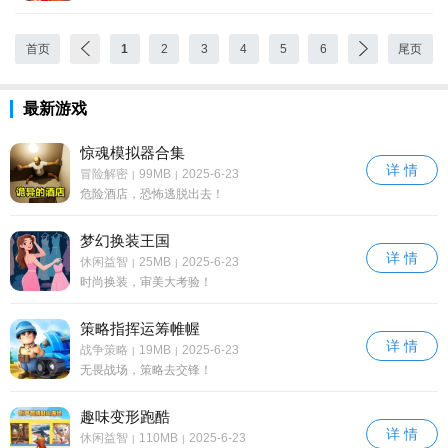
首页
1
2
3
4
5
6
尾页
最新游戏
惊魂模拟器合集
详 情
冒险解密
99MB
2025-6-23
|
|
危险酒店，恐怖逃脱出去！
梦幻换装王国
详 情
休闲益智
25MB
2025-6-23
|
|
时尚换装，审美大考验！
策略指挥运筹帷幄
详 情
战争策略
19MB
2025-6-23
|
|
无畏战场，策略去交锋！
趣味变形跑酷
详 情
休闲益智
110MB
2025-6-23
|
|