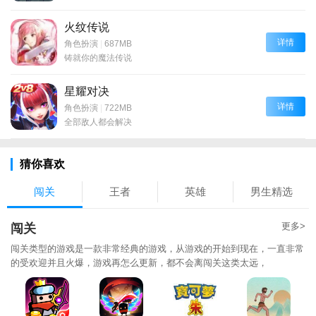
火纹传说
详情
角色扮演
|
687MB
铸就你的魔法传说
星耀对决
详情
角色扮演
|
722MB
全部敌人都会解决
猜你喜欢
闯关
王者
英雄
男生精选
更多>
闯关
闯关类型的游戏是一款非常经典的游戏，从游戏的开始到现在，一直非常
的受欢迎并且火爆，游戏再怎么更新，都不会离闯关这类太远，