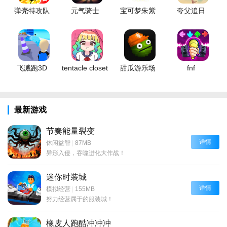
弹壳特攻队
元气骑士
宝可梦朱紫
夸父追日
飞溅跑3D
tentacle closet
甜瓜游乐场
fnf
最新游戏
节奏能量裂变
详情
休闲益智
|
87MB
异形入侵，吞噬进化大作战！
迷你时装城
详情
模拟经营
|
155MB
努力经营属于的服装城！
橡皮人跑酷冲冲冲