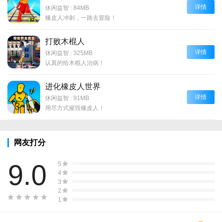
详情
休闲益智
|
84MB
橡皮人冲刺，一路去冒险！
打败木棍人
详情
休闲益智
|
325MB
认真的给木棍人治病！
进化橡皮人世界
详情
休闲益智
|
91MB
用尽方式摧毁橡皮人！
网友打分
9.0
5
4
3
2
1