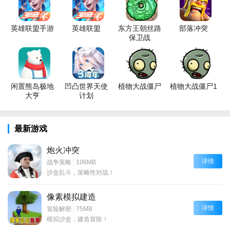
英雄联盟手游
英雄联盟
东方王朝丝路
部落冲突
保卫战
闲置熊岛极地
凹凸世界天使
植物大战僵尸
植物大战僵尸1
大亨
计划
最新游戏
炮火冲突
详情
战争策略
|
106MB
沙盒乱斗，策略性对战！
像素模拟建造
详情
冒险解密
|
75MB
模拟沙盒，建造冒险！