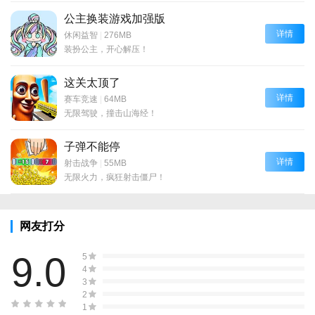
公主换装游戏加强版
详情
休闲益智
|
276MB
装扮公主，开心解压！
这关太顶了
详情
赛车竞速
|
64MB
无限驾驶，撞击山海经！
子弹不能停
详情
射击战争
|
55MB
无限火力，疯狂射击僵尸！
网友打分
9.0
5
4
3
2
1