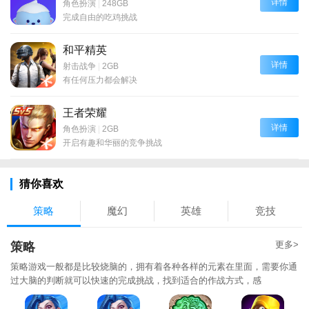
详情
角色扮演
|
248GB
完成自由的吃鸡挑战
和平精英
详情
射击战争
|
2GB
有任何压力都会解决
王者荣耀
详情
角色扮演
|
2GB
开启有趣和华丽的竞争挑战
猜你喜欢
策略
魔幻
英雄
竞技
更多>
策略
策略游戏一般都是比较烧脑的，拥有着各种各样的元素在里面，需要你通
过大脑的判断就可以快速的完成挑战，找到适合的作战方式，感