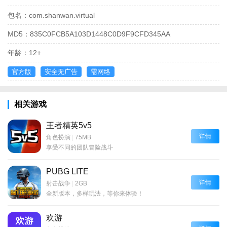
包名：
com.shanwan.virtual
MD5：
835C0FCB5A103D1448C0D9F9CFD345AA
年龄：
12+
官方版
安全无广告
需网络
相关游戏
王者精英5v5
详情
角色扮演
|
75MB
享受不同的团队冒险战斗
PUBG LITE
详情
射击战争
|
2GB
全新版本，多样玩法，等你来体验！
欢游