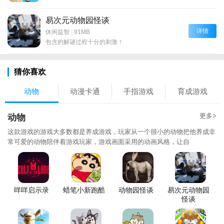
易次元动物园怪谈
详情
休闲益智
|
91MB
包含的解谜过程十分的刺激！
猜你喜欢
动物
动漫卡通
手指游戏
育成游戏
更多>
动物
这款游戏的游戏大多数都是养成游戏，玩家从一个很小的动物把他养成非
常可爱的动物陪伴着游戏玩家，游戏画面采用的动画风格，让自
咩咩启示录
蜡笔小新跑酷
动物园怪谈
易次元动物园
怪谈