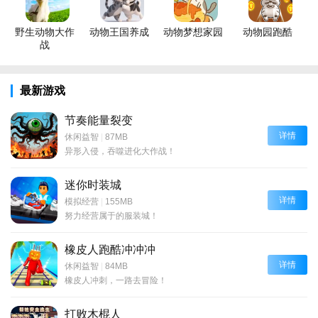
野生动物大作
动物王国养成
动物梦想家园
动物园跑酷
战
最新游戏
节奏能量裂变
详情
休闲益智
|
87MB
异形入侵，吞噬进化大作战！
迷你时装城
详情
模拟经营
|
155MB
努力经营属于的服装城！
橡皮人跑酷冲冲冲
详情
休闲益智
|
84MB
橡皮人冲刺，一路去冒险！
打败木棍人