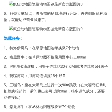
6、解锁大量站点，将所需的栖息地进行升级，再去驯服多种动
物，就能达成营业状态了。
隐藏任务：
1、特洛伊斑马：在草原地图连续换乘7个动物
2、暗黑野牛：在草原地图不换乘用野牛行走800m
3、哭吼狮&油炸狮：用狮子连续吃30个动物或者连续换5只狮子
4、鸭嘴河马：用河马连续撞15个野兽
5、三嘴鸟：坐在大嘴鸟上进行一次90m跳跃（在大嘴鸟狂暴时
把翅膀抬起的一瞬间跳出去可以跳90m，很多运气成分，还要
动物接应）
6、恐龙犀牛：在丛林地图连续换乘7个动物