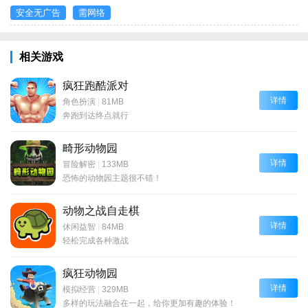
安全无广告
需网络
相关游戏
疯狂跑酷派对
详情
角色扮演
|
81MB
奔跑到达终点就行
畸形动物园
详情
冒险解密
|
133MB
恐怖的动物园主题很不错！
动物之战自走棋
详情
休闲益智
|
84MB
轻松完成各种激战
疯狂动物园
详情
模拟经营
|
329MB
多样的玩法融合在一起，给你更加有趣的体验！