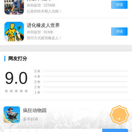
详情
休闲益智
|
325MB
认真的给木棍人治病！
进化橡皮人世界
详情
休闲益智
|
91MB
用尽方式摧毁橡皮人！
网友打分
9.0
5
4
3
2
1
疯狂动物园
多半好评