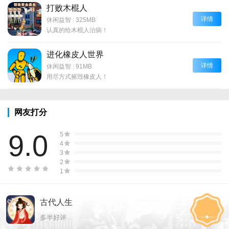
打败木棍人
详情
休闲益智
|
325MB
认真的给木棍人治病！
进化橡皮人世界
详情
休闲益智
|
91MB
用尽方式摧毁橡皮人！
网友打分
9.0
5
4
3
2
1
古代人生
多半好评