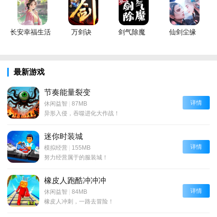
长安幸福生活
万剑诀
剑气除魔
仙剑尘缘
最新游戏
节奏能量裂变
详情
休闲益智
|
87MB
异形入侵，吞噬进化大作战！
迷你时装城
详情
模拟经营
|
155MB
努力经营属于的服装城！
橡皮人跑酷冲冲冲
详情
休闲益智
|
84MB
橡皮人冲刺，一路去冒险！