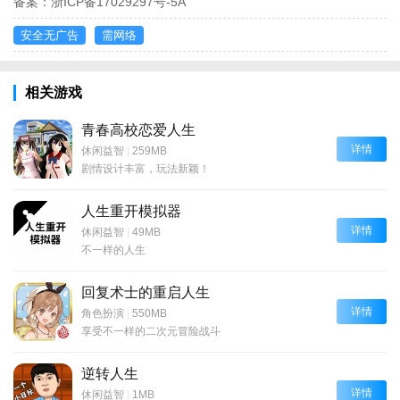
备案：
浙ICP备17029297号-5A
安全无广告
需网络
相关游戏
青春高校恋爱人生
详情
休闲益智
|
259MB
剧情设计丰富，玩法新颖！
人生重开模拟器
详情
休闲益智
|
49MB
不一样的人生
回复术士的重启人生
详情
角色扮演
|
550MB
享受不一样的二次元冒险战斗
逆转人生
详情
休闲益智
|
1MB