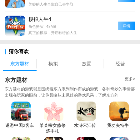
美妙的人生全靠自己去争取
模拟人生4
详情
角色扮演
|
48MB
真正的模拟，开启独特的人生
猜你喜欢
东方题材
模拟
放置
经营
更多>
东方题材
东方题材的游戏就是围绕着东方系列制作而成的游戏，各种奇妙的事情都
出现在玩家的眼前，让你领略从未见过的游戏风采，了解东方的
遨游中国2客车
某某宗女修修
水浒宋江传
我功夫特牛
炼手札